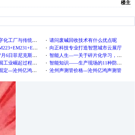
楼主
统工厂的差别体现在哪里？
请问废碱回收技术有什么优点呢
·
35+EM232+EM232怎么用以太网通讯？
向正科技专业打造智慧城市云展厅
·
菲尼克斯在线研讨会即得
智能人生—一关于碎片化学习，看这一篇就够了！
·
程中不得不提的10个关键词
智能知识——生产现场的11种防错！(1)
·
---沧州亿鸿声测管
沧州声测管价格---沧州亿鸿声测管​
·