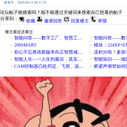
发表于：2020-06-11 09:12:16
论坛帖子能搜索吗？能不能通过关键词来搜索自己想看的帖子
分享到：
收藏
邀请回答
回复楼主
举报
楼主最近还看过
智能问答——数字工厂、智慧工厂和智能制造三者的区别是什么？
智能问答——数字化工厂与传
·
·
200SMART
模块：224XP+EM223+EM231+EM2
·
·
初心不忘再添新版本向正智慧城市云展厅3.0版亮相
送积分啦！参加7月6日
·
·
智能人生—一人生到最后，其实拼的都是人品
智能知识——德国工业崛起过
·
·
CAM控制器凸轮邦定、飞剪、追剪等C功能块
桥梁声测管如何固定
·
·