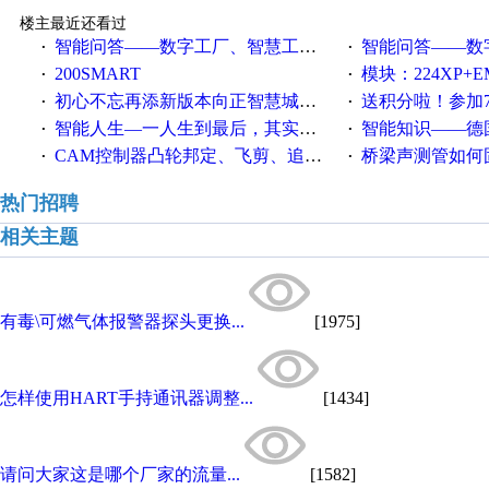
楼主最近还看过
智能问答——数字工厂、智慧工厂和智能制造三者的区别是什么？
智能问答——数字化工厂与传
·
·
200SMART
模块：224XP+EM223+EM231+EM2
·
·
初心不忘再添新版本向正智慧城市云展厅3.0版亮相
送积分啦！参加7月6日
·
·
智能人生—一人生到最后，其实拼的都是人品
智能知识——德国工业崛起过
·
·
CAM控制器凸轮邦定、飞剪、追剪等C功能块
桥梁声测管如何固定
·
·
热门招聘
相关主题
有毒\可燃气体报警器探头更换...
[1975]
怎样使用HART手持通讯器调整...
[1434]
请问大家这是哪个厂家的流量...
[1582]