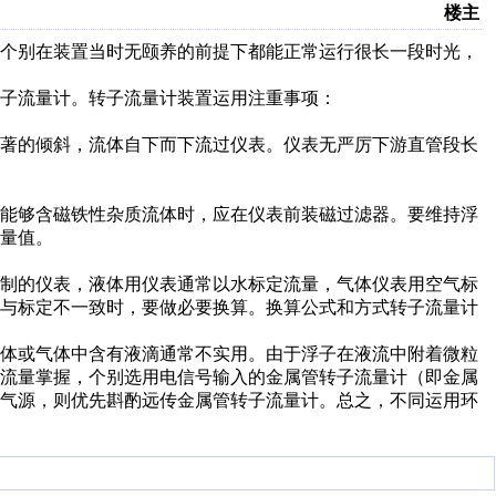
楼主
，个别在装置当时无颐养的前提下都能正常运行很长一段时光，
子流量计。转子流量计装置运用注重事项：
显著的倾斜，流体自下而下流过仪表。仪表无严厉下游直管段长
于能够含磁铁性杂质流体时，应在仪表前装磁过滤器。要维持浮
量值。
订制的仪表，液体用仪表通常以水标定流量，气体仪表用空气标
度与标定不一致时，要做必要换算。换算公式和方式转子流量计
固体或气体中含有液滴通常不实用。由于浮子在液流中附着微粒
或流量掌握，个别选用电信号输入的金属管转子流量计（即金属
用气源，则优先斟酌远传金属管转子流量计。总之，不同运用环