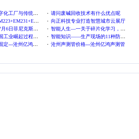
统工厂的差别体现在哪里？
请问废碱回收技术有什么优点呢
·
35+EM232+EM232怎么用以太网通讯？
向正科技专业打造智慧城市云展厅
·
菲尼克斯在线研讨会即得
智能人生—一关于碎片化学习，看这一篇就够了！
·
程中不得不提的10个关键词
智能知识——生产现场的11种防错！(1)
·
---沧州亿鸿声测管
沧州声测管价格---沧州亿鸿声测管​
·