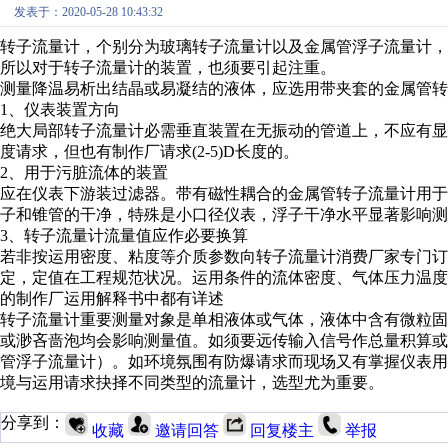
发表于：2020-05-28 10:43:32
转子流量计，个别分为玻璃转子流量计以及金属管浮子流量计
所以对于转子流量计的装置，也须要引起注重。
测量降温易析出结晶或易凝结的液体，应选用带夹套的金属管转
1、仪表装置方向
绝大局部转子流量计必需垂直装置在无振动的管道上，不应有
度请求，但也有制作厂请求(2-5)D长度的。
2、用于污脏流体的装置
应在仪表下游装过滤器。带有磁性耦合的金属管转子流量计用
子和锥管的干净，特殊是小口径仪表，浮子干净水平显著影响测
3、转子流量计流量值应作必要换算
若非按运用密度、粘度等介质参数向转子流量计消费厂家专门
定，定值在工程规范状况。运用条件的流体密度、气体压力温
的制作厂运用解释书中都有详述
转子流量计重要测量对象是单相液体或气体，液体中含有微粒
或渺吝啬泡均会影响测量值。如须要远传输入信号作总量积算
管浮子流量计）。如环境氛围有防爆请求而现场又有掌握仪表
境与运用请求抉择不同类型的流量计，选型尤为重要。
分享到：
收藏
邀请回答
回复楼主
举报