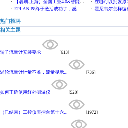
【暑期-上海】全国工业4.0&智能制造高级培训班通知！
在哪可以批发原装正品
·
·
EPLAN P8终于激活成功了，感谢网上无私的高人！
霍尼韦尔怎样编
·
·
热门招聘
相关主题
转子流量计安装要求
[613]
涡轮流量计计量不准，流量显示...
[736]
如何正确使用红外测温仪
[528]
（已结束）工控仪表擂台第十六...
[1972]