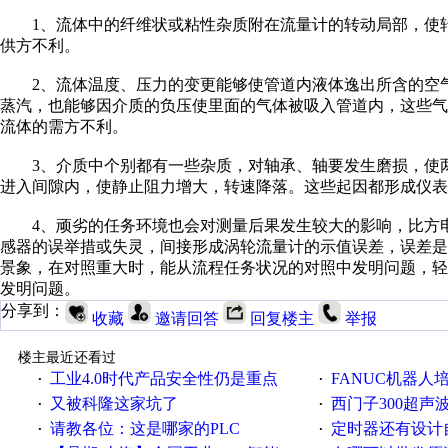
1、流体中的纤维状或粘性杂质附在流量计的转动局部，使转
供方不利。
2、流体温度、压力的变更能够使管道内液体逸出所含的空气
蒸汽，也能够因介质的负压使里面的气体被吸入管道内，这些
流体的需方不利。
3、介质中个别都有一些杂质，对轴承、轴要发生磨损，使两
进入间隙内，使静止阻力增大，转速降落。这些起因都形成仪表
4、顽劣的任务环境也会对测量后果发生较大的影响，比方电
感器的误举措或失灵，间接形成涡轮流量计的示值误差，误差
景象，在对照重大时，能从流程任务状况的对照中发明问题，
发明问题。
分享到：
收藏
邀请回答
回复楼主
举报
楼主最近还看过
工业4.0时代产品安全性仍是重点
FANUC机器人
·
·
又被科隆这家坑了
西门子300超声波焊
·
·
请教各位：这是哪家的PLC
定时器还有设计
·
·