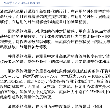
发表于：2020-05-25 15:03:05
液体涡轮流量计采取全新智能化的设计，在运用的时分能够维
命很长，而且它有着很强的抗搅扰才能，在运用的时分，涡轮
够好，在运用的时分能够会影响流量计的测量精度。
因为涡轮流量计对现场的条件对照敏感，用户应该在zui大
获得幻想的测量数据。当流体介质的温度压力与参比条件区别
积变更，对仪表读数加以修改。当流体介质任务状况下的粘度
粘度修改曲线进行参数修改。
并且涡轮流量计在测量中对其高低游的直管段长度有肯定请
仪表显示的是介质任务条件下的体积流量，若要晓得规范体积流
液体涡轮流量计的度是在参比条件(或称规范任务条件)下肯定
15℃～35℃，绝对湿度45%～75%，大气压力86kPa,～108kP
110V,50HZ±1，或24VDC)；流体条件(当用流体标定时
度轴对称散布，无漩涡、无扰动，定常流。标定用流体通常是
的直管段。流体温度个别是室温、流体压力个别在0.25MPa以
此会引起涡轮流量计的度转变。
液体涡轮流量计在运用历程中度降落，能够是以下起因：