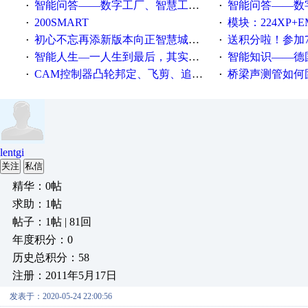
智能问答——数字工厂、智慧工厂和智能制造三者的区别是什么？
智能问答——数字化工厂与传
·
·
200SMART
模块：224XP+EM223+EM231+EM2
·
·
初心不忘再添新版本向正智慧城市云展厅3.0版亮相
送积分啦！参加7月6日
·
·
智能人生—一人生到最后，其实拼的都是人品
智能知识——德国工业崛起过
·
·
CAM控制器凸轮邦定、飞剪、追剪等C功能块
桥梁声测管如何固定
·
·
lentgi
关注
私信
精华：0帖
求助：1帖
帖子：1帖 | 81回
年度积分：0
历史总积分：58
注册：2011年5月17日
发表于：2020-05-24 22:00:56