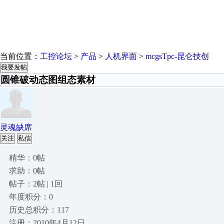
当前位置：
工控论坛
>
产品
>
人机界面
>
mcgsTpc-昆仑技创
我要发帖
圆锥破动态图组态素材
灵魂缺席
关注
私信
精华：0帖
求助：0帖
帖子：2帖 | 1回
年度积分：0
历史总积分：117
注册：2010年4月12日