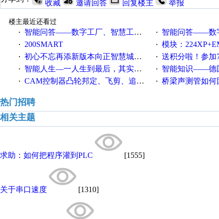
收藏
邀请回答
回复楼主
举报
楼主最近还看过
智能问答——数字工厂、智慧工厂和智能制造三者的区别是什么？
智能问答——数字化工厂与传
·
·
200SMART
模块：224XP+EM223+EM231+EM2
·
·
初心不忘再添新版本向正智慧城市云展厅3.0版亮相
送积分啦！参加7月6日
·
·
智能人生—一人生到最后，其实拼的都是人品
智能知识——德国工业崛起过
·
·
CAM控制器凸轮邦定、飞剪、追剪等C功能块
桥梁声测管如何固定
·
·
热门招聘
相关主题
求助：如何把程序灌到PLC
[1555]
关于串口速度
[1310]