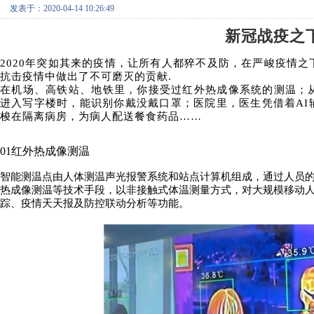
发表于：2020-04-14 10:26:49
新冠战疫之
2020年突如其来的疫情，让所有人都猝不及防，在严峻疫情
抗击疫情中做出了不可磨灭的贡献
.
在机场、高铁站、地铁里，你接受过红外热成像系统的测温；
进入写字楼时，能识别你戴没戴口罩；医院里，医生凭借着
A
梭在隔离病房，为病人配送餐食药品……
01
红外热成像测温
智能测温点由人体测温声光报警系统和站点计算机组成，通过人员
热成像测温等技术手段，以非接触式体温测量方式，对大规模移动
踪、疫情天天报及防控联动分析等功能。