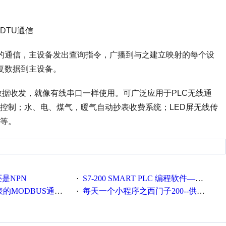
间的通信，主设备发出查询指令，广播到与之建立映射的每个设
回复数据到主设备。
数据收发，就像有线串口一样使用。可广泛应用于PLC无线通
控制；水、电、煤气，暖气自动抄表收费系统；LED屏无线传
等。
还是NPN
S7-200 SMART PLC 编程软件——STEP 7-Micro/WIN SMART详解（转帖）
·
MODBUS通讯验证可行
每天一个小程序之西门子200--供水泵两台循环
·