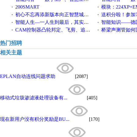
200SMART
模块：224XP+EM223+EM231+EM2
·
·
初心不忘再添新版本向正智慧城市云展厅3.0版亮相
送积分啦！参加7月6日
·
·
智能人生—一人生到最后，其实拼的都是人品
智能知识——德国工业崛起过
·
·
CAM控制器凸轮邦定、飞剪、追剪等C功能块
桥梁声测管如何固定
·
·
热门招聘
相关主题
EPLAN自动连线问题求助
[2087]
移动式垃圾渗滤液处理设备有...
[405]
现在新用户没有积分奖励是BU...
[170]