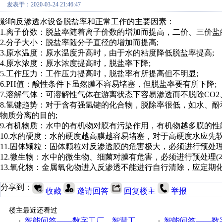
发表于：2020-03-24 21:46:47
影响反渗透水设备脱盐率和正常工作的主要因素：
1.离子价数：脱盐率随着离子价数的增加而提高，二价、三价盐
2.分子大小：脱盐率随分子直径的增加而提高;
3.原水温度：原水温度升高时，由于水的粘度降低脱盐率提高;
4.原水浓度：原水浓度提高时，脱盐率下降;
5.工作压力：工作压力提高时，脱盐率有所提高但不明显;
6.PH值：酸性条件下虽然膜不容易堵塞，但脱盐率要有所下降;
7.溶解气体：可溶解性气体在游离状态下容易渗透而不脱除CO2、SO
8.氢键趋势：对于含有强氢键的化合物，脱除率很低，如水、酚
物质分离的目的;
9.有机物质：水中的有机物对膜有污染作用，有机物越多膜的性
10.水的硬度：水的硬度越高膜越容易堵塞，对于高硬度水应先
11.固体颗粒：固体颗粒对反渗透膜的危害极大，必须进行预处理
12.微生物：水中的微生物、细菌对膜有危害，必须进行预处理(
13.氧化物：金属氧化物进入反渗透不能进行自行清除，应定期
分享到：
收藏
邀请回答
回复楼主
举报
楼主最近还看过
智能问答——数字工厂、智慧工厂和智能制造三者的区别是什么？
智能问答——数字化工厂与传
·
·