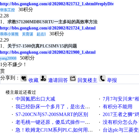
http://bbs.gongkong.com/d/202002/821712_1.shtml#replyDiv
30积分
华东工控
2.28
1、
求教S71200MDBUSRTU一主多站的高效率方法
http://bbs.gongkong.com/d/202002/821724_1.shtml
30积分
乖乖小笨熊
关育谋
起点1
2.29
1、
关于S7-1500仿真PLCSIMV15的问题
http://bbs.gongkong.com/d/202002/821900_1.shtml
50积分
yang20908
1分不嫌少！
赏
分享到：
收藏
邀请回答
回复楼主
举报
楼主最近还看过
中国氮肥出口大减
7月7与安川来“
·
·
我已经卧床一个多月了，是出去安装机械手在高速遭遇车祸所致:大家工作都要特别注意啊
有积分不能用
·
·
S7-200CN与S7-200SMART的区别
2017王者之狮“鸡”情签到
·
·
老毛桃一键还原，傻瓜式操作一键轻松备份还原；程序为向导式安装，一键即可实现自动备份或还原系统。
没有积分怎么办
·
·
急！欧姆龙CJ1M系列PLC,如何用时间控制变频器。要求时间在组态王中可以自由输入！拜托各位大神了！
台达plc与三菱
·
·