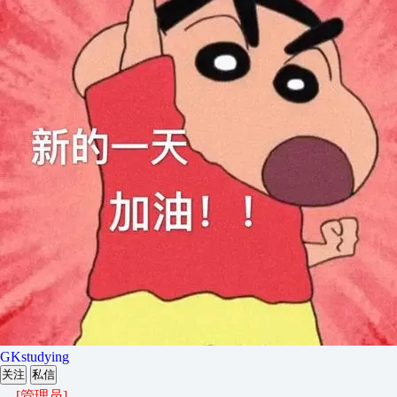
GKstudying
关注
私信
[管理员]