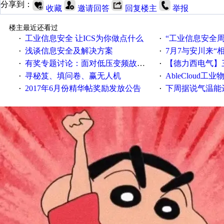
分享到：
收藏
邀请回答
回复楼主
举报
楼主最近还看过
工业信息安全 让ICS为你做点什么
“工业信息安全周之我见”
·
·
浅谈信息安全及解决方案
7月7与安川来“
·
·
有奖专题讨论：面对低压变频故障，老手是这样解决的！
【德力西电气】三
·
·
寻秘笈、填问卷、赢无人机
AbleCloud工业物
·
·
2017年6月份精华帖奖励发放公告
下周据说气温能
·
·