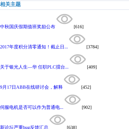
相关主题
中秋国庆假期值班奖励公布
[616]
2017年度积分清零通知！截止日...
[3784]
关于银光人生—华 任职PLC擂台...
[409]
9月17日ABB在线研讨会，解释
[452]
伺服电机是否可以作为普通电...
[902]
新论坛严重bug反馈汇总
[638]