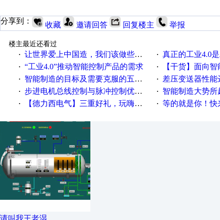
分享到：
收藏
邀请回答
回复楼主
举报
楼主最近还看过
让世界爱上中国造，我们该做些什么
真正的工业4.0是
·
·
“工业4.0”推动智能控制产品的需求
【干货】面向智
·
·
智能制造的目标及需要克服的五个障碍
差压变送器性能达
·
·
步进电机总线控制与脉冲控制优缺点
智能制造大势所趋
·
·
【德力西电气】三重好礼，玩嗨夏日！
等的就是你！快来领
·
·
请叫我王老湿