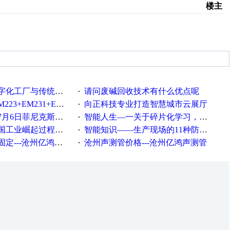
楼主
统工厂的差别体现在哪里？
请问废碱回收技术有什么优点呢
·
35+EM232+EM232怎么用以太网通讯？
向正科技专业打造智慧城市云展厅
·
菲尼克斯在线研讨会即得
智能人生—一关于碎片化学习，看这一篇就够了！
·
程中不得不提的10个关键词
智能知识——生产现场的11种防错！(1)
·
---沧州亿鸿声测管
沧州声测管价格---沧州亿鸿声测管​
·