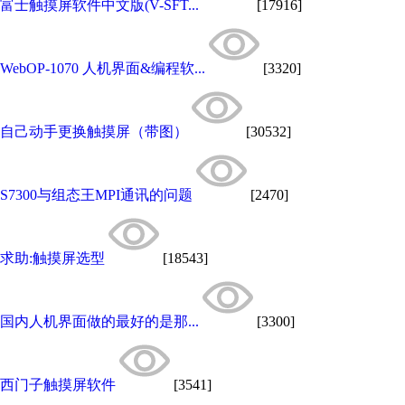
富士触摸屏软件中文版(V-SFT...
[17916]
WebOP-1070 人机界面&编程软...
[3320]
自己动手更换触摸屏（带图）
[30532]
S7300与组态王MPI通讯的问题
[2470]
求助:触摸屏选型
[18543]
国内人机界面做的最好的是那...
[3300]
西门子触摸屏软件
[3541]