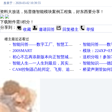
发表于：2020-03-02 10:39:55
资料大放送，拓普微智能模块案例工程集，好东西要分享！
下载附件需1积分！
分享到：
收藏
邀请回答
回复楼主
举报
楼主最近还看过
智能问答——数字工厂、智慧工厂和智能制造三者的区别是什么？
智能问答——数字化工厂与传
·
·
200SMART
模块：224XP+EM223+EM231+EM2
·
·
初心不忘再添新版本向正智慧城市云展厅3.0版亮相
送积分啦！参加7月6日
·
·
智能人生—一人生到最后，其实拼的都是人品
智能知识——德国工业崛起过
·
·
CAM控制器凸轮邦定、飞剪、追剪等C功能块
桥梁声测管如何固定
·
·