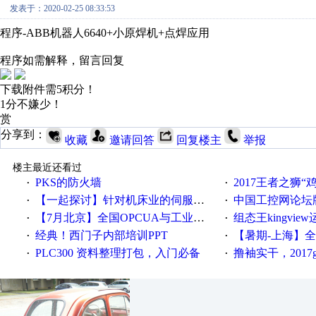
发表于：2020-02-25 08:33:53
程序-ABB机器人6640+小原焊机+点焊应用
程序如需解释，留言回复
下载附件需5积分！
1分不嫌少！
赏
分享到：
收藏
邀请回答
回复楼主
举报
楼主最近还看过
PKS的防火墙
2017王者之狮“鸡”情签到
·
·
【一起探讨】针对机床业的伺服系统发展，您的期望是什么？
中国工控网论坛版块
·
·
【7月北京】全国OPCUA与工业互联技术培训班通知！
组态王kingvi
·
·
经典！西门子内部培训PPT
【暑期-上海】全国工业4.
·
·
PLC300 资料整理打包，入门必备
撸袖实干，2017gongkong
·
·