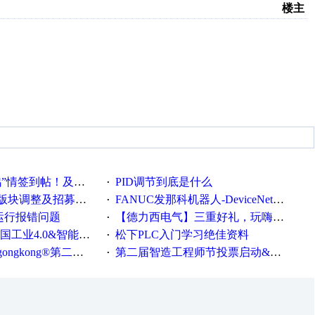
楼主
帖！及时更新在线研讨会预告
PID调节到底是什么
·
调整及招募版主公告
FANUC发那科机器人-DeviceNet通信使用手册(中文)
·
ew运行报错问题
【德力西电气】三重好礼，玩嗨夏日！
·
0&智能制造高级培训班通知！
松下PLC入门学习绝佳资料
·
®第二届智造工程师节正式起航！
第二届智造工程师节投票启动&周周有礼！
·