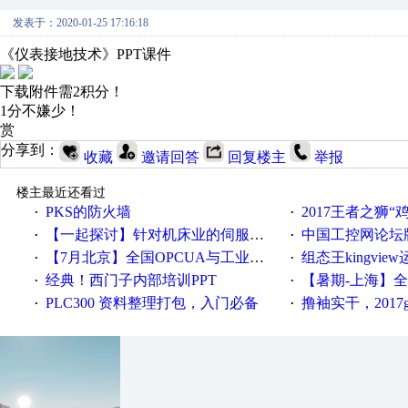
发表于：2020-01-25 17:16:18
《仪表接地技术》PPT课件
下载附件需2积分！
1分不嫌少！
赏
分享到：
收藏
邀请回答
回复楼主
举报
楼主最近还看过
PKS的防火墙
2017王者之狮“鸡”情签到
·
·
【一起探讨】针对机床业的伺服系统发展，您的期望是什么？
中国工控网论坛版块
·
·
【7月北京】全国OPCUA与工业互联技术培训班通知！
组态王kingvi
·
·
经典！西门子内部培训PPT
【暑期-上海】全国工业4.
·
·
PLC300 资料整理打包，入门必备
撸袖实干，2017gongkong
·
·