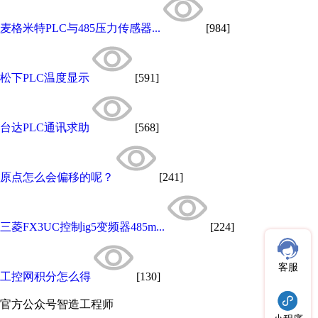
麦格米特PLC与485压力传感器...
[984]
松下PLC温度显示
[591]
台达PLC通讯求助
[568]
原点怎么会偏移的呢？
[241]
三菱FX3UC控制ig5变频器485m...
[224]
客服
工控网积分怎么得
[130]
官方公众号
智造工程师