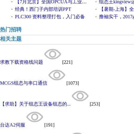
【7月北京】全国OPCUA与工业互联技术培训班通知！
组态王kingvi
·
·
经典！西门子内部培训PPT
【暑期-上海】全国工业4.
·
·
PLC300 资料整理打包，入门必备
撸袖实干，2017gongkong
·
·
热门招聘
相关主题
求教下载资格线问题
[221]
MCGS组态与串口通信
[1073]
【求助】关于组态王设备组态的...
[253]
台达A2伺服
[191]