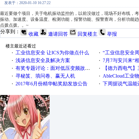
发表于：2020-01-10 16:27:22
最近要做个项目，关于电机振动监控的，以前没做过，现场不好布线，考虑走
振动、加速度、设备温度、检测功能，报警功能、报警查询，分析功能趋
点拨点拨。。~
分享到：
收藏
邀请回答
回复楼主
举报
楼主最近还看过
工业信息安全 让ICS为你做点什么
“工业信息安全周之我见”
·
·
浅谈信息安全及解决方案
7月7与安川来“
·
·
有奖专题讨论：面对低压变频故障，老手是这样解决的！
【德力西电气】三
·
·
寻秘笈、填问卷、赢无人机
AbleCloud工业物
·
·
2017年6月份精华帖奖励发放公告
下周据说气温能
·
·