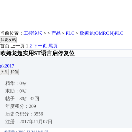
当前位置：
工控论坛
> >
产品
>
PLC
>
欧姆龙(OMRON)PLC
我要发帖
首页
上一页
1
2
下一页
尾页
欧姆龙超实用ST语言启停复位
gk2017
关注
私信
精华：0帖
求助：0帖
帖子：8帖 | 32回
年度积分：209
历史总积分：3556
注册：2017年11月07日