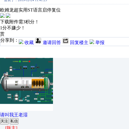
发表于：2019-12-24 11:41:25
欧姆龙超实用ST语言启停复位
下载附件需3积分！
1分不嫌少！
赏
分享到：
收藏
邀请回答
回复楼主
举报
请叫我王老湿
关注
私信
[版主]