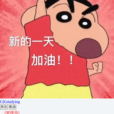
GKstudying
关注
私信
[管理员]