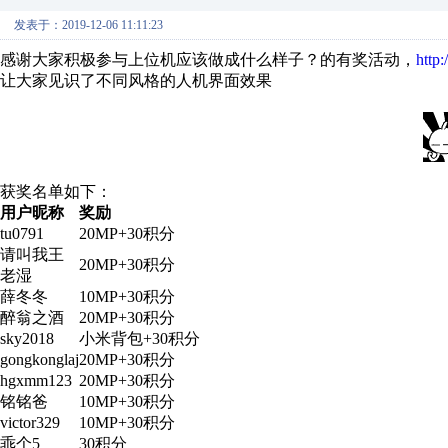
发表于：2019-12-06 11:11:23
感谢大家积极参与上位机应该做成什么样子？的有奖活动，
http
让大家见识了不同风格的人机界面效果
获奖名单如下：
用户昵称
奖励
tu0791
20MP+30积分
请叫我王
20MP+30积分
老湿
薛冬冬
10MP+30积分
醉翁之酒
20MP+30积分
sky2018
小米背包+30积分
gongkonglaj
20MP+30积分
hgxmm123
20MP+30积分
铭铭爸
10MP+30积分
victor329
10MP+30积分
乖个5
30积分