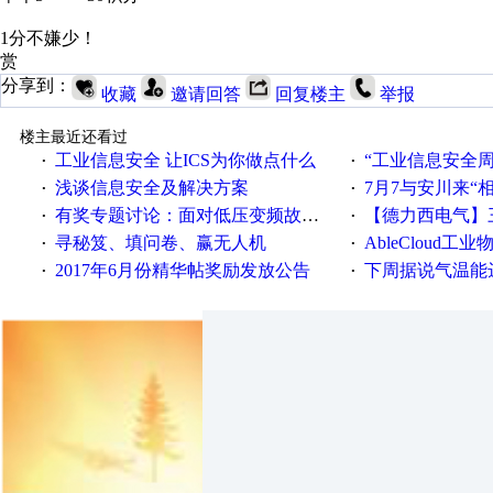
1分不嫌少！
赏
分享到：
收藏
邀请回答
回复楼主
举报
楼主最近还看过
工业信息安全 让ICS为你做点什么
“工业信息安全周之我见”
·
·
浅谈信息安全及解决方案
7月7与安川来“
·
·
有奖专题讨论：面对低压变频故障，老手是这样解决的！
【德力西电气】三
·
·
寻秘笈、填问卷、赢无人机
AbleCloud工业物
·
·
2017年6月份精华帖奖励发放公告
下周据说气温能
·
·