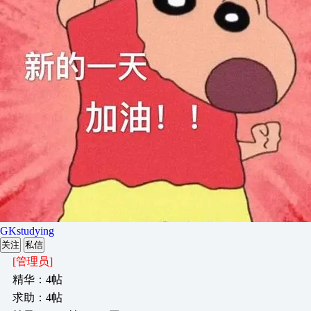
GKstudying
关注
私信
[管理员]
精华：4帖
求助：4帖