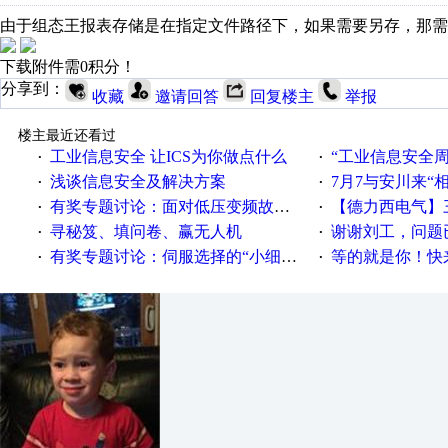
由于组态王报表存储是在指定文件路径下，如果需要另存，那需
下载附件需0积分！
分享到：
收藏
邀请回答
回复楼主
举报
楼主最近还看过
工业信息安全 让ICS为你做点什么
“工业信息安全周之我见”
·
·
浅谈信息安全及解决方案
7月7与安川来“
·
·
有奖专题讨论：面对低压变频故障，老手是这样解决的！
【德力西电气】三
·
·
寻秘笈、填问卷、赢无人机
谢谢刘工，问题
·
·
有奖专题讨论：伺服选择的“小细节大学问”奖励公告
等的就是你！快来领
·
·