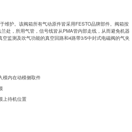
于维护。该阀箱所有气动原件皆采用FESTO品牌部件。阀箱按
法兰处，所用气管，信号线皆从PMA管内部走线，从而避免机器
空监测及吹气功能的真空回路和4路带3/5中封式电磁阀的气夹
进入模内在动模侧取件
模
机模上待机位置