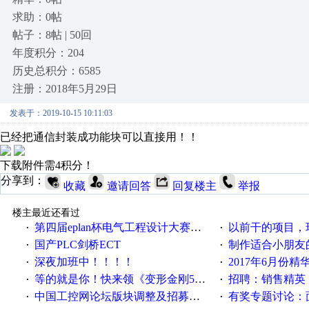
求助：0帖
帖子：8帖 | 50回
年度积分：204
历史总积分：6585
注册：2018年5月29日
发表于：2019-10-15 10:11:03
已经把通信封装成功能块可以直接用！！
下载附件需4积分！
分享到：
收藏
邀请回答
回复楼主
举报
楼主最近还看过
第四届eplan杯电气工程设计大赛报名啦！！！
以前干的项目，现在不
·
·
国产PLC剑桥ECT
制作适合小朋友
·
·
深夜加班中！！！！
2017年6月份
·
·
等的就是你！快来领《变形金刚5》观影券
招聘：销售精英
·
·
中国工控网论坛版块调整及招募版主公告
有奖专题讨论：面对低压变频
·
·