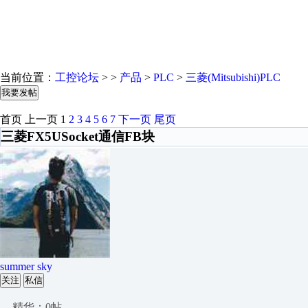
当前位置：
工控论坛
> >
产品
>
PLC
>
三菱(Mitsubishi)PLC
我要发帖
首页
上一页
1
2
3
4
5
6
7
下一页
尾页
三菱FX5USocket通信FB块
summer sky
关注
私信
精华：0帖