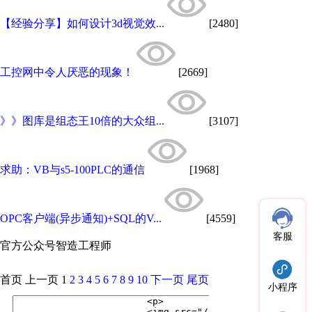
【经验分享】如何设计3d视觉效...
[2480]
工控网中令人厌恶的现象！
[2669]
》》图库是组态王10倍的大众组...
[3107]
求助：VB与s5-100PLC的通信
[1968]
OPC客户端(异步通知)+SQL的V...
[4559]
客服
官方公众号
智造工程师
首页
上一页
1
2
3
4
5
6
7
8
9
10
下一页
尾页
小程序