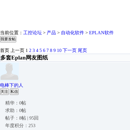
当前位置：
工控论坛
>
产品
>
自动化软件
>
EPLAN软件
我要发帖
首页
上一页
1
2
3
4
5
6
7
8
9
10
下一页
尾页
多套Eplan网友图纸
电棒下的人
关注
私信
精华：0帖
求助：0帖
帖子：8帖 | 95回
年度积分：253