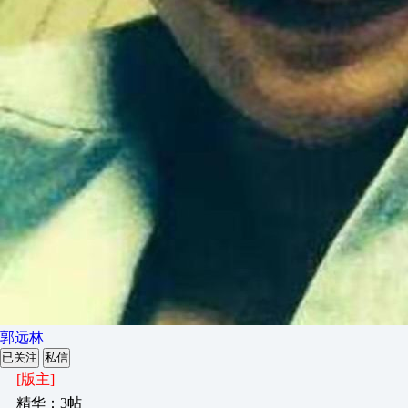
郭远林
已关注
私信
[版主]
精华：3帖