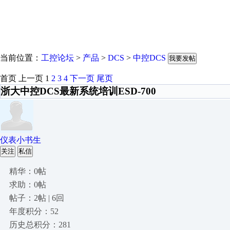
当前位置：
工控论坛
>
产品
>
DCS
>
中控DCS
我要发帖
首页
上一页
1
2
3
4
下一页
尾页
浙大中控DCS最新系统培训ESD-700
仪表小书生
关注
私信
精华：0帖
求助：0帖
帖子：2帖 | 6回
年度积分：52
历史总积分：281