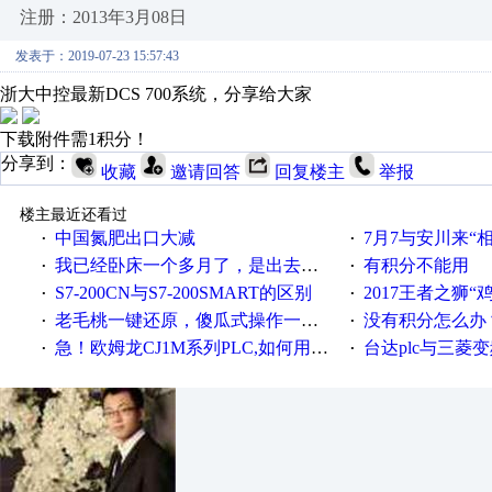
注册：2013年3月08日
发表于：2019-07-23 15:57:43
浙大中控最新DCS 700系统，分享给大家
下载附件需1积分！
分享到：
收藏
邀请回答
回复楼主
举报
楼主最近还看过
中国氮肥出口大减
7月7与安川来“
·
·
我已经卧床一个多月了，是出去安装机械手在高速遭遇车祸所致:大家工作都要特别注意啊
有积分不能用
·
·
S7-200CN与S7-200SMART的区别
2017王者之狮“鸡”情签到
·
·
老毛桃一键还原，傻瓜式操作一键轻松备份还原；程序为向导式安装，一键即可实现自动备份或还原系统。
没有积分怎么办
·
·
急！欧姆龙CJ1M系列PLC,如何用时间控制变频器。要求时间在组态王中可以自由输入！拜托各位大神了！
台达plc与三菱
·
·