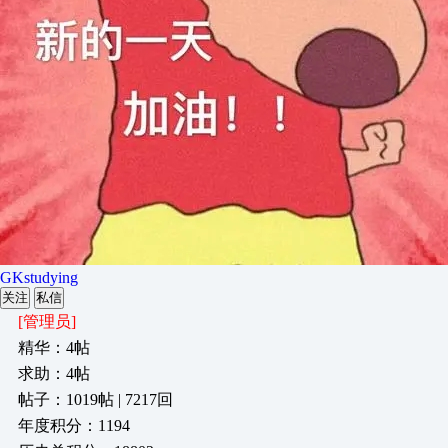
GKstudying
关注
私信
[管理员]
精华：4帖
求助：4帖
帖子：1019帖 | 7217回
年度积分：1194