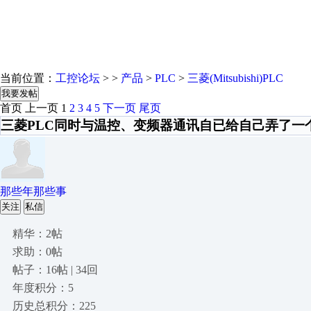
当前位置：
工控论坛
> >
产品
>
PLC
>
三菱(Mitsubishi)PLC
我要发帖
首页
上一页
1
2
3
4
5
下一页
尾页
三菱PLC同时与温控、变频器通讯自已给自己弄了一个
那些年那些事
关注
私信
精华：2帖
求助：0帖
帖子：16帖 | 34回
年度积分：5
历史总积分：225