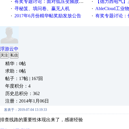
有奖专题讨论：面对低压变频故障，老手是这样解决的！
【德力西电气】三
·
·
寻秘笈、填问卷、赢无人机
AbleCloud工业物
·
·
2017年6月份精华帖奖励发放公告
有奖专题讨论：伺服选择的
·
·
浮游云中
关注
私信
精华：0帖
求助：0帖
帖子：17帖 | 167回
年度积分：4
历史总积分：362
注册：2014年1月06日
发表于：2019-07-04 13:19:33
排查线路的重要性体现出来了，感谢经验