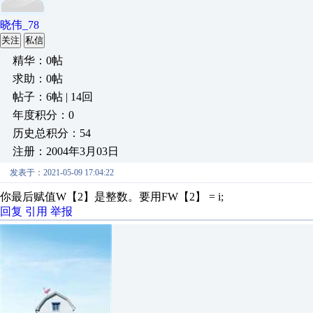
晓伟_78
关注
私信
精华：0帖
求助：0帖
帖子：6帖 | 14回
年度积分：0
历史总积分：54
注册：2004年3月03日
发表于：2021-05-09 17:04:22
你最后赋值W【2】是整数。要用FW【2】 = i;
回复
引用
举报