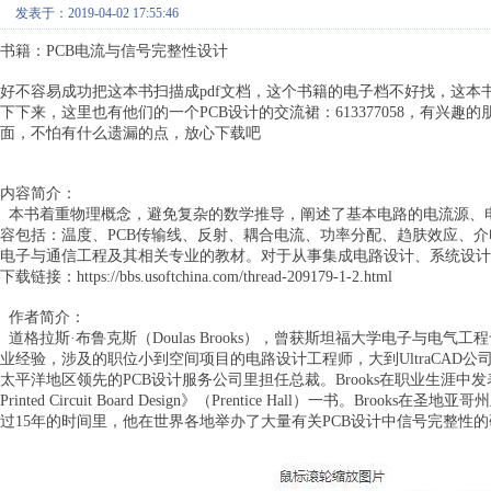
发表于：2019-04-02 17:55:46
书籍：
PCB电流与信号完整性设计
好不容易成功把这本书扫描成
pdf文档，这个书籍的电子档不好找，这
下下来，这里也有他们的一个PCB设计的交流裙：613377058，有
面，不怕有什么遗漏的点，放心下载吧
内容简介：
本书着重物理概念，避免复杂的数学推导，阐述了基本电路的电流源、
容包括：温度、PCB传输线、反射、耦合电流、功率分配、趋肤效应、
电子与通信工程及其相关专业的教材。对于从事集成电路设计、系统设计
下载链接：
https://bbs.usoftchina.com/thread-209179-1-2.html
作者简介：
道格拉斯·布鲁克斯（Doulas Brooks），曾获斯坦福大学电子与电
业经验，涉及的职位小到空间项目的电路设计工程师，大到UltraCAD
太平洋地区领先的PCB设计服务公司里担任总裁。Brooks在职业生涯中发表了数百篇文章
Printed Circuit Board Design》（Prentice Hall）一
过15年的时间里，他在世界各地举办了大量有关PCB设计中信号完整性