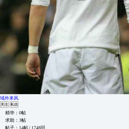
域外来风
关注
私信
精华：0帖
求助：3帖
帖子：14帖 | 1748回