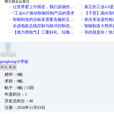
楼主最近还看过
让世界爱上中国造，我们该做些什么
真正的工业4.0是
·
·
“工业4.0”推动智能控制产品的需求
【干货】面向智
·
·
智能制造的目标及需要克服的五个障碍
差压变送器性能达
·
·
步进电机总线控制与脉冲控制优缺点
智能制造大势所趋
·
·
【德力西电气】三重好礼，玩嗨夏日！
等的就是你！快来领
·
·
gongkong小学徒
关注
私信
精华：0帖
求助：0帖
帖子：0帖 | 13回
年度积分：1
历史总积分：40
注册：2016年11月03日