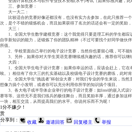
全国计算机技术与软件专业技术资格(水平)考试（如果你感兴趣，此
三、参加竞赛：
大一大二：
比较适合的竞赛好像还都没有，也没有实力去参加，在此只推荐一个
次，是个不错的锻炼机会，而且如果获得了名次的话还会有一定的奖励，
大三：
1、全国大学生数学建模竞赛：这个我觉得只要是理工科的学生都应该
自学新知识的能力，还锻炼了你的团队精神（不过可要找个好同学做伙伴
所值。
2、学校里面自己举行的电子设计竞赛，当然你也要留心哦，可不能错
3、另外，如果你对大学生英语竞赛继续感兴趣的话，推荐你可以继续参
大四：
1、全国大学生电子设计竞赛：如果你幸运的话，应该会赶上，它在单年
唉。）相信有了你大三的扎实基础以及校级电子设计竞赛的磨练，此时肯定
2、全国大学生“挑战者”杯创业大赛：对我们专业的学生来说，当然
想像力搞个小发明，或者你可以充分利用你所学的知识搞个项目。
3、各大电子或半导体企业举行的电子设计竞赛：如Intel的嵌入式设计竞赛
赛等等。这些无不是我们练兵的极佳舞台，而且奖励丰厚，通过参加这样
一块，相互交流，从而提高我们的水平。你说何乐而不为呢！
1分不嫌少！
赏
分享到：
收藏
邀请回答
回复楼主
举报