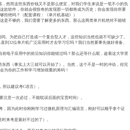
程器，然而这些东西价钱又不是那么便宜，对我们学生来说是一笔不小的负
这款软件，你就会很惊奇的发现那一切都将成为历史；你会发现你所要
够拒绝吗？（配套课程：《单片机基础》）
然这是不够的，我们需要了解更多的东西。那么这两类单片机绝对不能错
相同。为把自己打造成一个复合型人才，这些知识当然也就不可缺少了。
己直到32位单片机广泛应用时才去学习它吗？我们当然要事先做好准备、
些当前电子应用中的前沿知识你能错过吗？那么还等什么呢，趁着这大学里
东西（事实上大三就可以开始了）。当然，这个不是一时的冲动，你完
然会为你的工作和学习增加很重的筹码！
所以建议考C语言）。
但要注意一次必过，不能耽误后面的宝贵时间）。
考，因为此时你刚刚学习过微机原理与汇编语言，刚好可以顺手拿个证
此时来考是最好不过的了）。