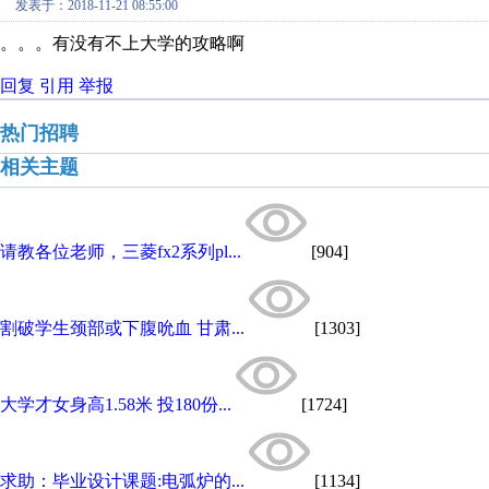
发表于：2018-11-21 08:55:00
。。。有没有不上大学的攻略啊
回复
引用
举报
热门招聘
相关主题
请教各位老师，三菱fx2系列pl...
[904]
割破学生颈部或下腹吮血 甘肃...
[1303]
大学才女身高1.58米 投180份...
[1724]
求助：毕业设计课题:电弧炉的...
[1134]