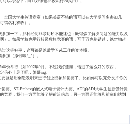
时可以考这个，而且好像也比较流行和实用）。
：全国大学生英语竞赛（如果英语不错的话可以在大学期间多参加几
可谓名利双收）。
参加一下，那种经历非亲历所不能述也；既锻炼了解决问题的能力以及
啊）。如果学校也举行校级数模竞赛的话，可千万也别错过，绝对物超
过这等好事，这可都是以后学习或工作的资本哦。
加（挣钱哦^_^）。
份举行（如2007年9月。不过我好遗憾，错过了这么好的东西，
信心十足了吧，羡慕ing。
主要就是用创造发明来进行创业或参加竞赛了。比如你可以充分发挥你的
、ST-Embest的嵌入式电子设计大赛、ADI的ADI大学生创新设计竞
的竞赛，我们一方面能够了解前沿信息，另一方面还能够和前辈们站到