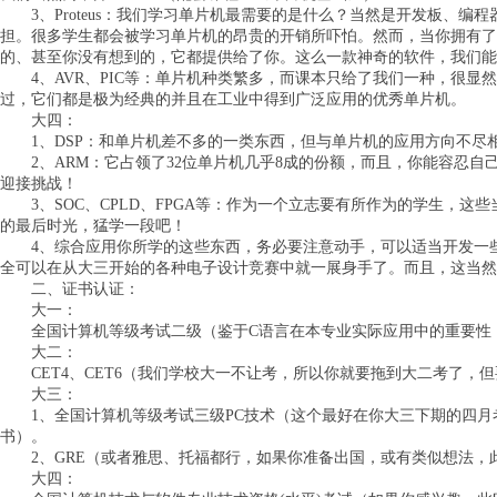
3、Proteus：我们学习单片机最需要的是什么？当然是开发板、编
担。很多学生都会被学习单片机的昂贵的开销所吓怕。然而，当你拥有了
的、甚至你没有想到的，它都提供给了你。这么一款神奇的软件，我们能
4、AVR、PIC等：单片机种类繁多，而课本只给了我们一种，很显
过，它们都是极为经典的并且在工业中得到广泛应用的优秀单片机。
大四：
1、DSP：和单片机差不多的一类东西，但与单片机的应用方向不尽
2、ARM：它占领了32位单片机几乎8成的份额，而且，你能容忍自
迎接挑战！
3、SOC、CPLD、FPGA等：作为一个立志要有所作为的学生，这
的最后时光，猛学一段吧！
4、综合应用你所学的这些东西，务必要注意动手，可以适当开发一些
全可以在从大三开始的各种电子设计竞赛中就一展身手了。而且，这当
二、证书认证：
大一：
全国计算机等级考试二级（鉴于C语言在本专业实际应用中的重要性，
大二：
CET4、CET6（我们学校大一不让考，所以你就要拖到大二考了，
大三：
1、全国计算机等级考试三级PC技术（这个最好在你大三下期的四月
书）。
2、GRE（或者雅思、托福都行，如果你准备出国，或有类似想法，
大四：