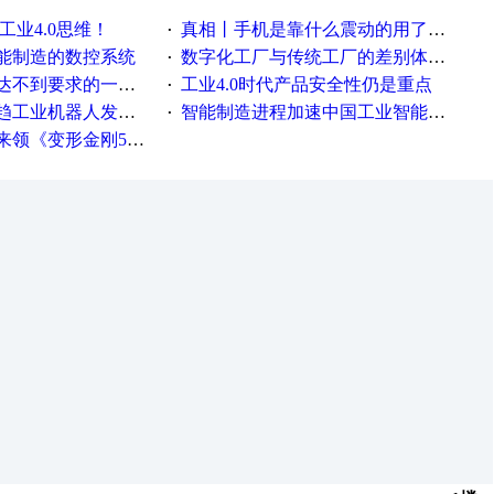
工业4.0思维！
真相丨手机是靠什么震动的用了这么多年才知道！
·
能制造的数控系统
数字化工厂与传统工厂的差别体现在哪里？
·
不到要求的一些因素
工业4.0时代产品安全性仍是重点
·
工业机器人发展迅猛
智能制造进程加速中国工业智能化之路发展趋势明显
·
《变形金刚5》观影券