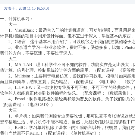
发表于：2018-11-15 16:50:50
一、计算机学习：
大一：
1、VisualBasic：最适合入门的计算机语言，可功能很强，而且
计算机相连的项目中用来设计界面。但不宜过于深入，掌握基本的东西，
2、C语言：这个基本不用介绍了，可以说它之于我们测控就如嗓子之
3、业余适当学习一些业余软件，费时不多，受益多多，比如：Photosh
我们的方向，不要沉迷，不要过于深入。
大二：
1、MATLAB：理工科学生不可不知的软件，功能实在是无比强大，
值计算、信号处理、控制系统设计等方面的应用。（配套课程：《高等数
2、Multisim：主要用于电路仿真，当我们学习数电、模电时如果
而且操作简单，结果直观，实乃精品。（配套课程：《电工学》、《数字
3、LabVIEW：又一款测控专业所不可不知、不可不学的经典软件
软件的人都能真正体会到软件编程的快乐。（配套课程：《数据采集》、
4、Protel：制作电路板的最经典和最为普及的软件。为了我们以后
（配套课程：《电路CAD》）
大三：
1、单片机：如果我们测控专业需要吃饭，那可以毫不夸张地说这就是
想幸福地生活，单片机你不能不精通。当然，此处我们默认是指课程中广泛
2、KeilC：学习单片机除了课本上的汇编语言以外，很明显，我们
我们当然离不开KeilC！（配套课程：《单片机基础》）