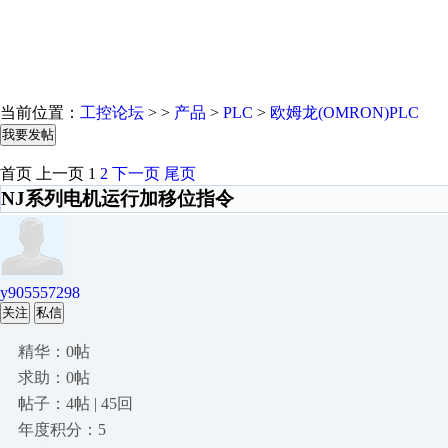
当前位置：
工控论坛
> >
产品
>
PLC
>
欧姆龙(OMRON)PLC
我要发帖
首页
上一页
1
2
下一页
尾页
NJ系列电机运行加移位指令
y905557298
关注
私信
精华：0帖
求助：0帖
帖子：4帖 | 45回
年度积分：5