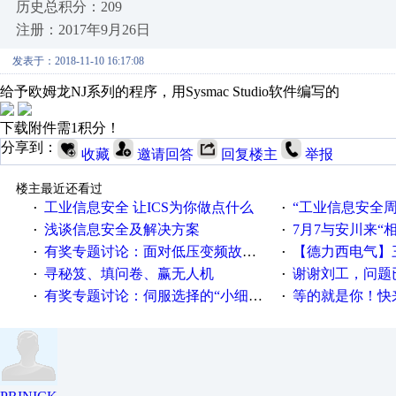
历史总积分：209
注册：2017年9月26日
发表于：2018-11-10 16:17:08
给予欧姆龙NJ系列的程序，用Sysmac Studio软件编写的
下载附件需1积分！
分享到：
收藏
邀请回答
回复楼主
举报
楼主最近还看过
工业信息安全 让ICS为你做点什么
“工业信息安全周之我见”
·
·
浅谈信息安全及解决方案
7月7与安川来“
·
·
有奖专题讨论：面对低压变频故障，老手是这样解决的！
【德力西电气】三
·
·
寻秘笈、填问卷、赢无人机
谢谢刘工，问题
·
·
有奖专题讨论：伺服选择的“小细节大学问”奖励公告
等的就是你！快来领
·
·