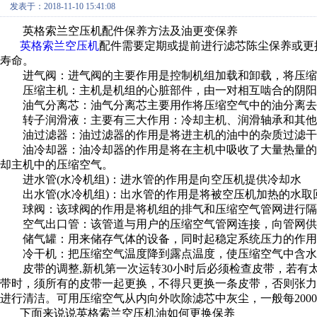
发表于：2018-11-10 15:41:08
英格索兰空压机配件保养方法及油更变保养
英格索兰空压机
配件需要定期或提前进行滤芯陈尘保养或更
寿命。
进气阀：进气阀的主要作用是控制机组加载和卸载，将压缩
压缩主机：主机是机组的心脏部件，由一对相互啮合的阴阳
油气分离芯：油气分离芯主要用作将压缩空气中的油分离去
转子润滑液：主要有三大作用：冷却主机、润滑轴承和其他
油过滤器：油过滤器的作用是将进主机的油中的杂质过滤干净
油冷却器：油冷却器的作用是将在主机中吸收了大量热量的
却主机中的压缩空气。
进水管(水冷机组)：进水管的作用是向空压机提供冷却水
出水管(水冷机组)：出水管的作用是将被空压机加热的水取
球阀：该球阀的作用是将机组的排气和压缩空气管网进行隔
空气出口管：该管道与用户的压缩空气管网连接，向管网供
储气罐：用来储存气体的设备，同时起稳定系统压力的作用
冷干机：把压缩空气温度降到露点温度，使压缩空气中含水
皮带的调整,新机第一次运转30小时后必须检查皮带，若有太
带时，须所有的皮带一起更换，不得只更换一条皮带，否则张力会
进行清洁。可用压缩空气从内向外吹除滤芯中灰尘，一般每200
下面来说说英格索兰空压机油如何更换保养