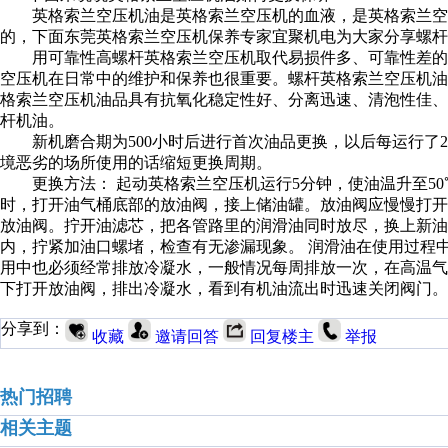
英格索兰空压机油是英格索兰空压机的血液，是英格索兰空
的，下面东莞英格索兰空压机保养专家宜聚机电为大家分享螺杆
用可靠性高螺杆英格索兰空压机取代易损件多、可靠性差的
空压机在日常中的维护和保养也很重要。螺杆英格索兰空压机
格索兰空压机油品具有抗氧化稳定性好、分离迅速、清泡性佳
杆机油。
新机磨合期为500小时后进行首次油品更换，以后每运行了20
境恶劣的场所使用的话缩短更换周期。
更换方法： 起动英格索兰空压机运行5分钟，使油温升至50℃
时，打开油气桶底部的放油阀，接上储油罐。放油阀应慢慢打
放油阀。拧开油滤芯，把各管路里的润滑油同时放尽，换上新油
内，拧紧加油口螺堵，检查有无渗漏现象。 润滑油在使用过程
用中也必须经常排放冷凝水，一般情况每周排放一次，在高温气候
下打开放油阀，排出冷凝水，看到有机油流出时迅速关闭阀门。
分享到：
收藏
邀请回答
回复楼主
举报
热门招聘
相关主题