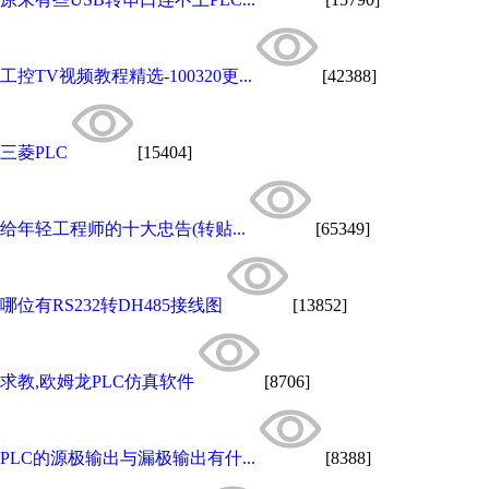
工控TV视频教程精选-100320更...
[42388]
三菱PLC
[15404]
给年轻工程师的十大忠告(转贴...
[65349]
哪位有RS232转DH485接线图
[13852]
求教,欧姆龙PLC仿真软件
[8706]
PLC的源极输出与漏极输出有什...
[8388]