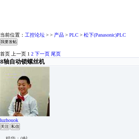
当前位置：
工控论坛
> >
产品
>
PLC
>
松下(Panasonic)PLC
我要发帖
首页
上一页
1
2
下一页
尾页
8轴自动锁螺丝机
luzhouok
关注
私信
精华：0帖