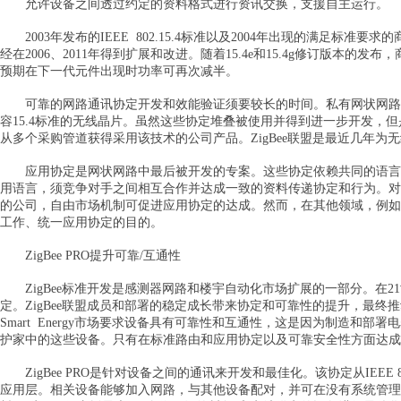
允许设备之间透过约定的资料格式进行资讯交换，支援自主运行。
2003年发布的IEEE 802.15.4标准以及2004年出现的满足标准
经在2006、2011年得到扩展和改进。随着15.4e和15.4g修订版本
预期在下一代元件出现时功率可再次减半。
可靠的网路通讯协定开发和效能验证须要较长的时间。私有网状网路通讯协定堆叠
容15.4标准的无线晶片。虽然这些协定堆叠被使用并得到进一步开发，
从多个采购管道获得采用该技术的公司产品。ZigBee联盟是最近几年
应用协定是网状网路中最后被开发的专案。这些协定依赖共同的语言
用语言，须竞争对手之间相互合作并达成一致的资料传递协定和行为。对
的公司，自由市场机制可促进应用协定的达成。然而，在其他领域，例如
工作、统一应用协定的目的。
ZigBee PRO提升可靠/互通性
ZigBee标准开发是感测器网路和楼宇自动化市场扩展的一部分。在21
定。ZigBee联盟成员和部署的稳定成长带来协定和可靠性的提升，最终推动2007年Zig
Smart Energy市场要求设备具有可靠性和互通性，这是因为制造和
护家中的这些设备。只有在标准路由和应用协定以及可靠安全性方面达成
ZigBee PRO是针对设备之间的通讯来开发和最佳化。该协定从IEEE 802
应用层。相关设备能够加入网路，与其他设备配对，并可在没有系统管理