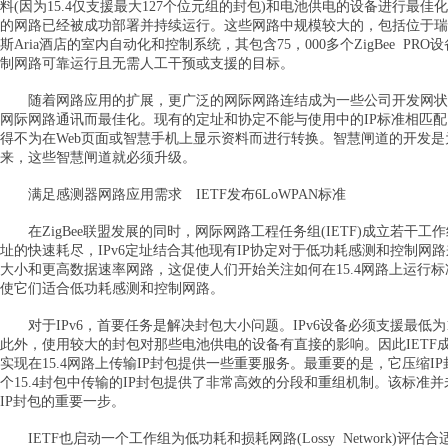
料(因为15.4仅支援最大127个位元组的封包)和电池供电的设备进行
的网路已经被成功部署并持续运行。这些网路中规模较大的，包括位于瑞典
斯Aria酒店的室内自动化和控制系统，其包含75，000多个ZigBee P
制网路可靠运行且无需人工干预或支援的目标。
随着网路应用的扩展，更广泛的网际网路连结成为一些公司开发网状网路解
网际网路通讯而最佳化。现有的定址和协定不能与使用中的IP标准相匹
得不为在Web页面或智慧手机上显示资料而进行转换。智慧闸道的开发
来，这些智慧闸道就必须升级。
满足感测器网路应用需求 IETF发布6LoWPAN标准
在ZigBee联盟发展的同时，网际网路工程任务组(IETF)成立若干工
址的快速耗尽，IPv6定址结合其他现有IP协定对于低功耗感测和控制网
大小和更高数据速率网路，这促使人们开始关注如何在15.4网路上运行标准
使它们适合低功耗感测和控制网路。
对于IPv6，首要任务是解决封包大小问题。IPv6设备必须支援最低为1
此外，使用较大的封包对那些电池供电的设备有直接的影响。因此IETF成立了一
实现在15.4网路上传输IP封包提供一些重要服务。最重要的是，它压缩I
个15.4封包中传输的IP封包提供了非常高效的分段和重组机制。该标准
IP封包的重要一步。
IETF也启动一个工作组为低功耗和损耗网路(Lossy Network