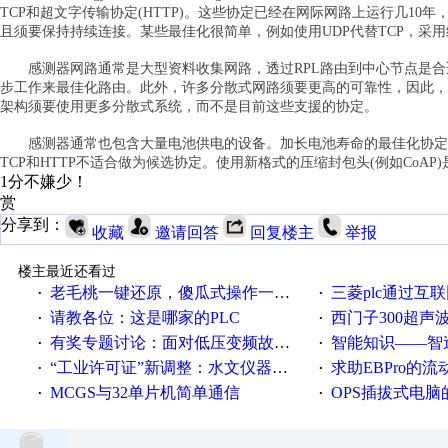
TCP和超文字传输协定(HTTP)。这些协定已经在网际网路上运行几1
且须要保持持续连接。某些最佳化很简单，例如使用UDP代替TCP，采用约
感测器网路通常是大型资料收集网路，透过RPL路由到中心节点是合
步工作来最佳化路由。此外，许多分散式网路须要更高的可靠性，因此，
架构须要使用更多分散式系统，而不是目前这些支援的协定。
感测器通常也包含大量电池供电的设备。加长电池寿命的最佳化协定须
TCP和HTTP不适合做为候选协定。使用新格式的压缩封包头(例如CoA
1分不嫌少！
赏
分享到：
收藏
邀请回答
回复楼主
举报
楼主最近还看过
老毛桃一键还原，傻瓜式操作一键轻松备份还原；程序为向导式安装，一键即可实现自动备份或还原系统。
三菱plc通过互联网实现pl
·
·
请教各位：这是哪家的PLC
西门子300超声波焊
·
·
有奖专题讨论：面对低压变频故障，老手是这样解决的！
智能知识——智造时代，工
·
·
“工业许可证”新调整：水文仪器等19类产品取消事前生产许可
求助EBPro的
·
·
MCGS与32单片机简单通信
OPS插拔式电
·
·