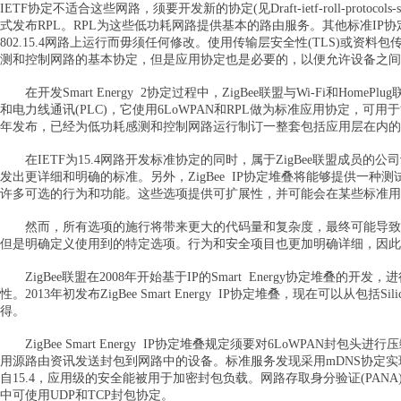
IETF协定不适合这些网路，须要开发新的协定(见Draft-ietf-roll-protocol
式发布RPL。RPL为这些低功耗网路提供基本的路由服务。其他标准IP协定
802.15.4网路上运行而毋须任何修改。使用传输层安全性(TLS)或资料
测和控制网路的基本协定，但是应用协定也是必要的，以便允许设备之间
在开发Smart Energy 2协定过程中，ZigBee联盟与Wi-Fi和HomeP
和电力线通讯(PLC)，它使用6LoWPAN和RPL做为标准应用协定，可用于能
年发布，已经为低功耗感测和控制网路运行制订一整套包括应用层在内的基于IP
在IETF为15.4网路开发标准协定的同时，属于ZigBee联盟成员的公司
发出更详细和明确的标准。另外，ZigBee IP协定堆叠将能够提供一种测
许多可选的行为和功能。这些选项提供可扩展性，并可能会在某些标准用
然而，所有选项的施行将带来更大的代码量和复杂度，最终可能导致设备之间的
但是明确定义使用到的特定选项。行为和安全项目也更加明确详细，因此
ZigBee联盟在2008年开始基于IP的Smart Energy协定堆叠
性。2013年初发布ZigBee Smart Energy IP协定堆叠，现在可以从包括Si
得。
ZigBee Smart Energy IP协定堆叠规定须要对6LoWPAN
用源路由资讯发送封包到网路中的设备。标准服务发现采用mDNS协定实
自15.4，应用级的安全能被用于加密封包负载。网路存取身分验证(PAN
中可使用UDP和TCP封包协定。