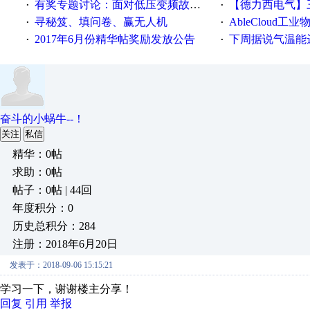
有奖专题讨论：面对低压变频故障，老手是这样解决的！
【德力西电气】三
·
·
寻秘笈、填问卷、赢无人机
AbleCloud工业物
·
·
2017年6月份精华帖奖励发放公告
下周据说气温能
·
·
奋斗的小蜗牛--！
关注
私信
精华：0帖
求助：0帖
帖子：0帖 | 44回
年度积分：0
历史总积分：284
注册：2018年6月20日
发表于：2018-09-06 15:15:21
学习一下，谢谢楼主分享！
回复
引用
举报