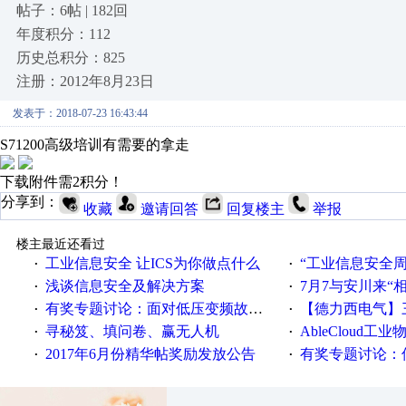
帖子：6帖 | 182回
年度积分：112
历史总积分：825
注册：2012年8月23日
发表于：2018-07-23 16:43:44
S71200高级培训有需要的拿走
下载附件需2积分！
分享到：
收藏
邀请回答
回复楼主
举报
楼主最近还看过
工业信息安全 让ICS为你做点什么
“工业信息安全周之我见”
·
·
浅谈信息安全及解决方案
7月7与安川来“
·
·
有奖专题讨论：面对低压变频故障，老手是这样解决的！
【德力西电气】三
·
·
寻秘笈、填问卷、赢无人机
AbleCloud工业物
·
·
2017年6月份精华帖奖励发放公告
有奖专题讨论：伺服选择的
·
·