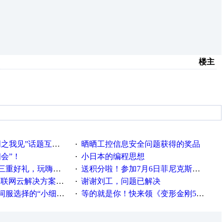
楼主
话题互动获奖名单发布公告
晒晒工控信息安全问题获得的奖品
·
相会”！
小日本的编程思想
·
重好礼，玩嗨夏日！
送积分啦！参加7月6日菲尼克斯在线研讨会即得
·
联网云解决方案实践及应用
谢谢刘工，问题已解决
·
“小细节大学问”奖励公告
等的就是你！快来领《变形金刚5》观影券
·