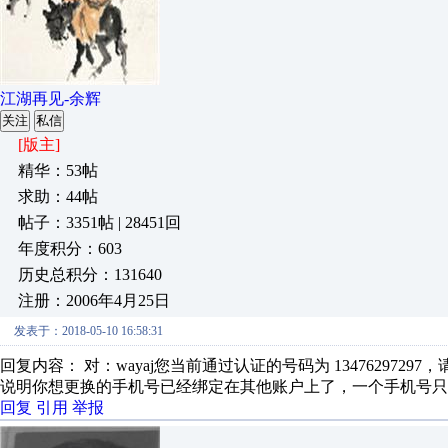
江湖再见-余辉
关注
私信
[版主]
精华：53帖
求助：44帖
帖子：3351帖 | 28451回
年度积分：603
历史总积分：131640
注册：2006年4月25日
发表于：2018-05-10 16:58:31
回复内容： 对：wayaj您当前通过认证的号码为 13476297297
说明你想更换的手机号已经绑定在其他账户上了，一个手机号只
回复
引用
举报