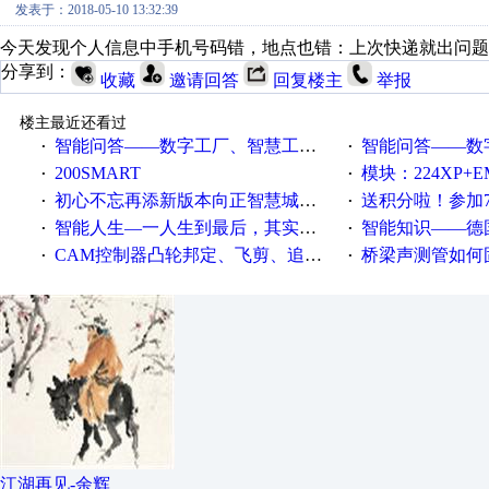
发表于：2018-05-10 13:32:39
今天发现个人信息中手机号码错，地点也错：上次快递就出问题
分享到：
收藏
邀请回答
回复楼主
举报
楼主最近还看过
智能问答——数字工厂、智慧工厂和智能制造三者的区别是什么？
智能问答——数字化工厂与传
·
·
200SMART
模块：224XP+EM223+EM231+EM2
·
·
初心不忘再添新版本向正智慧城市云展厅3.0版亮相
送积分啦！参加7月6日
·
·
智能人生—一人生到最后，其实拼的都是人品
智能知识——德国工业崛起过
·
·
CAM控制器凸轮邦定、飞剪、追剪等C功能块
桥梁声测管如何固定
·
·
江湖再见-余辉