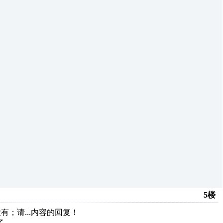
5楼
没有；请...内容的回复！
了