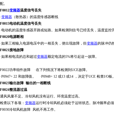
配。
F0012
变频器
温度信号丢失
·
变频器
（散热器）的温度传感器断线
F0015电动机温度信号丢失
·电动机的温度传感器开路或短路。如果检测到信号已经丢失，温度监控
F0020电源断相
·如果三相输入电源电压中的一相丢失，便出现故障，但
变频器
的脉冲仍
F0021接地故障
·如果相电流的总和超过
变频器
额定电流的
5%将引起这一故障。
F0022功率组件故障
·在下列情况下将检测到UCE故障。
·P0947= 22 和故障值。
·P0948= 12 或13 或14 ，决定于UCE
检查
I/O
F0023输出故障
输出的一相断线
F0024整流器过温
通风风量不足。冷却风机没有运行。环境温度过高。
检查以下各项：
变频器
运行时冷却风机必须处于运转状态。脉冲频率必须
F0030冷却风机故障
风机不再工作。