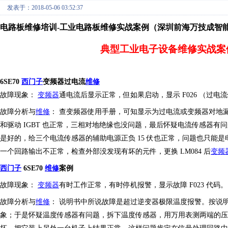
发表于：2018-05-06 03:52:37
电路板维修培训-工业电路板维修实战案例（深圳前海万技成智能电
典型工业电子设备维修实战案
6SE70
西门子
变频器
过电流
维修
故障现象：
变频器
通电流后显示正常，但如果启动，显示
F026 （过电
故障分析与
维修
：
查变频器使用手册，可知显示为过电流或变频器对地
和驱动
IGBT 也正常，三相对地绝缘也没问题，最后怀疑电流传感器
是好的，给三个电流传感器的辅助电源正负 15 伏也正常，问题也只能是
一个回路输出不正常，检查外部没发现有坏的元件，更换 LM084 后
变频
西门子
6SE70
维修
案例
故障现象：
变频器
有时工作正常，有时停机报警，显示故障
F023 代码。
故障分析与
维修
：
说明书中所说故障是超过逆变器极限温度报警。按
说
象
；
于是怀疑温度传感器有问题，拆下温度传感器，用万用表测两端的压