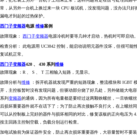
坏，把它装上另外一台机子上结果正常，这样问题肯定在信号处理回路中，
常，从另外一台机上换过来一块 CPU 板试机，没发现问题，没办法只好把
漏电才到起的过热保护。
西门子
变频器
电源
维修
案例
故障现象：
西门子
变频器
电源冷机时要等几钟才启动，热机时可即启动
检查分析：
此电源用
UC3842 控制，能启动说明元器件没坏，但很可能性
复试机正常。
西门子
变频器
420 、 430 系列
维修
故障现象
：
R 、 S 、 T 三相输入短路，无显示。
故障分析与
维修
：
拆开机器就发现严重的短路现象，整流模块和
IGB
开，主控板暂时没有发现问题，但驱动部分烧了好几处，另外储能大电容一
系列
变频器
的通病，因为所有电量都是要经过这两颗铁螺丝，一旦铁螺丝
后损坏重要器件就不在话下了
；
为了防止再次接触不良打火，在上螺丝同
可以从控制板上完好的器件与损坏相同的对比，修复该板的正向电压为
4
按主回路主控制空载，负载分别运行检查。
加电试验前为保证器件安全，防止再次损坏重要器件，大容量暂时不要装