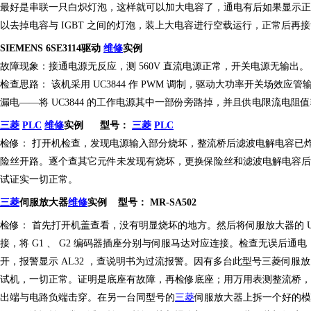
最好是串联一
只
白炽灯泡，这样就可以加大电容了，通电有后如果显示正
以去掉电容与
IGBT 之间的灯泡，装上大电容进行空载运行，正常后再
SIEMENS 6SE3114
驱动
维修
实例
故障现象：接通电源无反应，测
560V 直流电源正常，开关电源无输出。
检查思路：
该机采用
UC3844 作 PWM 调制，驱动大功率开关场效应管
漏电
——
将
UC3844 的工作电源其中一部份旁路掉，并且供电限流电阻值较
三菱
PLC
维修
实例
型号：
三菱
PLC
检修：
打开机检查，发现电源
输入部分
烧坏，整流桥后滤波电解电容已
险丝开路
。
逐个查其它元件未发现有烧坏，更换保险丝和滤波电解电容后
试证实一切正常。
三菱
伺服放大器
维修
实例
型号：
MR-SA502
检修：
首先打开机盖查看，没有明显烧坏的地方。然后将伺服放大器的
U
接，将 G1 、 G2 编码器插座分别与伺服马达对应连接。检查无误后通电
开，报警显示 AL32 ，查说明书为过流报警。因有多台此型号三菱伺服放大器
试机，一切正常。证明是底座有故障，再检修底座；用万用表测整流桥，
出端与电
路
负端击穿。在另一台同型号的
三菱
伺服放大器上拆一个好的模