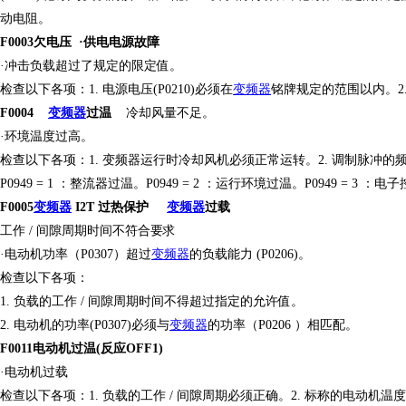
动电阻。
F0003欠电压
·供电电源故障
·冲击负载超过了规定的限定值。
检查以下各项：
1. 电源电压(P0210)必须在
变频器
铭牌规定的范围以内。
F0004
变频器
过温
冷却风量不足。
·环境温度过高。
检查以下各项：
1. 变频器运行时冷却风机必须正常运转。2. 调制脉冲的
P0949 = 1 ：整流器过温。P0949 = 2 ：运行环境过温。P0949 = 3 ：
F0005
变频器
I2T 过热保护
变频器
过载
工作
/ 间隙周期时间不符合要求
·电动机功率（P0307）超过
变频器
的负载能力
(P0206)。
检查以下各项：
1. 负载的工作 / 间隙周期时间不得超过指定的允许值。
2. 电动机的功率(P0307)必须与
变频器
的功率（
P0206 ）相匹配。
F0011电动机过温(反应OFF1)
·电动机过载
检查以下各项：
1. 负载的工作 / 间隙周期必须正确。2. 标称的电动机温度超限值