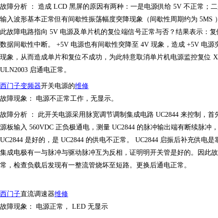
故障分析
：
造成
LCD 黑屏的原因有两种：一是电源供给 5V 不正常；二
输入波形基本正常但有间歇性振荡幅度突降现象（间歇性周期约为 5MS ）
此故障电路指向 5V 电源及单片机的复位端信号正常与否？结果表示：复位
数据间歇性中断。 +5V 电源也有间歇性突降至 4V 现象，造成 +5V
现象，从而造成单片和复位不成功，为此特意取消单片机电源监控复位
ULN2003 启通电正常。
西门子
变频器
开关电源的
维修
故障现象：
电源不正常工作，无显示。
故障分析
：
此开关电源采用脉宽调节
调制
集成电路
UC2844 来控制，
源板输入 560VDC 正负极通电，测量 UC2844 的脉冲输出端有断续脉冲， UC
UC2844 是好的，是 UC2844 的供电不正常。 UC2844 启振后补
集成电极有一与脉冲与驱动脉冲互为反相，证明明开关管是好的。因此故障原
常，检查负载后发现有一整流管烧坏至短路。更换后通电正常。
西门子
直流调速器
维修
故障现象：
电源正常，
LED 无显示