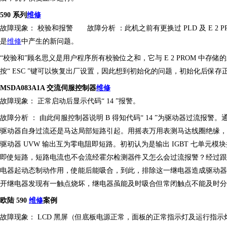
590 系列
维修
故障现象：
校验和报警
故障分析
：此机之前有更换过
PLD 及 E 
是
维修
中产生的新问题。
“校验和”顾名思义是用户程序所有校验位之和，它与 E 2 PROM 中
按“ ESC ”键可以恢复出厂设置，因此想到初始化的问题，初始化后保存
MSDA083A1A 交流伺服控制器
维修
故障现象：
正常启动后显示代码
“ 14 ”报警。
故障分析
：
由此伺服控制器说明
B 得知代码“ 14 ”为驱动器过流
驱动器自身过流还是马达局部短路引起。用摇表万用表测马达线圈绝缘，
驱动器 UVW 输出互为零电阻即短路。初初认为是输出 IGBT 七单元模块
即使短路，短路电流也不会流经霍尔检测器件又怎么会过流报警？经过跟踪线
电器起动态制动作用，使能后能吸合，到此，排除这一继电器造成驱动器
开继电器发现有一触点烧坏，继电器虽能及时吸合但常闭触点不能及时分
欧陆
590
维修
案例
故障现象：
LCD 黑屏（但底板电源正常
，
面板的正常指示灯及运行指示