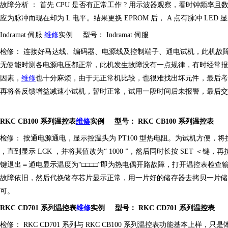
故障分析
：
首先
CPU 是否有正常工作 ? 用示波器观察，看时钟频率且数据
应为脉冲而现在却为 L 电平。结果更换 EPROM 后， A 点有脉冲 LED 
Indramat 伺服
维修
实例
型号：
Indramat 伺服
检修：
连接好马达线、编码器、电源线及控制端子、通电试机，此机故
无使能时测各电源电压都正常，此机发生故障没有一点规律，有时经常报
因素，
维修
也十分麻烦，由于无正常机比较，也很难找出坏元件，最后考
再将各反馈增益减速小试机，暂时正常，试用一段时间后未报警，最后交
RKC CB100 系列温控表
维修
实例
型号：
RKC CB100 系列温控表
检修：
按通电源通电，显示控温头为
PT100 型热电阻。为试机方便，将
，直到显示 LCK ，并将其值改为“ 1000 ”，然后同时长按 SET ＜键，再按几
键退出＝通电显示温度为“□□□□”即为热电偶开路故障，打开温控表检查输
故障依旧，然后代换储存芯片显示正常，用一片好的储存器去拷贝一片储存
可。
RKC CD701 系列温控表
维修
实例
型号：
RKC CD701 系列温控表
检修：
RKC CD701 系列与 RKC CB100 系列温控表功能基本上样，