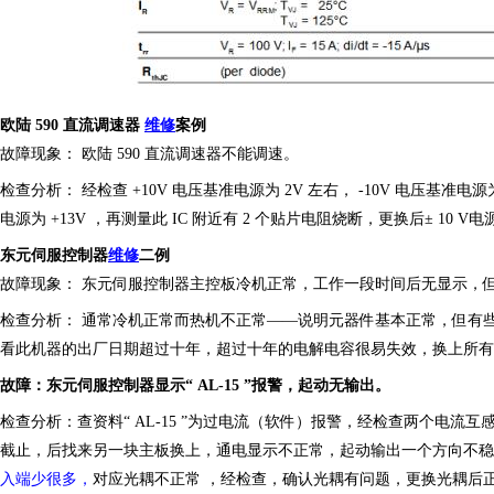
欧陆
590 直流调速器
维修
案例
故障现象：
欧陆
590 直流调速器不能调速。
检查分析：
经检查
+10V 电压基准电源为 2V 左右， -10V 电压基准电
电源为 +13V ，再测量此 IC 附近有 2 个贴片电阻烧断，更换后± 10
东元伺服控制器
维修
二
例
故障现象：
东元伺服控制器主控板冷机正常，工作一段时间后
无
显示，
检查分析：
通常冷机正常而热机不正常
——
说明元器件基本正常，但
有
看此机器的出厂日期超过十年，超过十年的电解电容很易失效，换上所有
故障：东元伺服控制器显示
“ AL-15 ”报警，起动无输出。
检查分析：查资料
“ AL-15 ”为过电流（软件）报警，经检查两个电流
截止，后找来另一块主板换上，通电显示不正常，起动输出一个方向不稳
入端少很多，
对应光耦不正常
，经检查，确认光耦有问题，更换光耦后