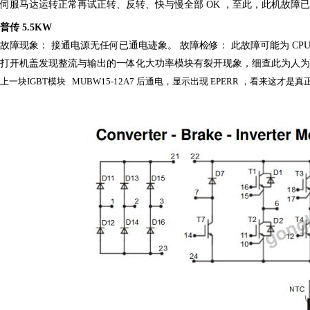
伺服马达运转正常再试正转、反转、快与慢全部
OK ，至此，此机故障
普传
5.5KW
故障现象：
接通电源无任何已通电迹象。
故障检修：
此故障可能为
CP
打开机盖发现整流与输出的一体化大功率模块有裂开现象，细查此为人为
上一块
IGBT模块
MUBW15-12A7 后通电，显示出现 EPERR ，看来这才是真