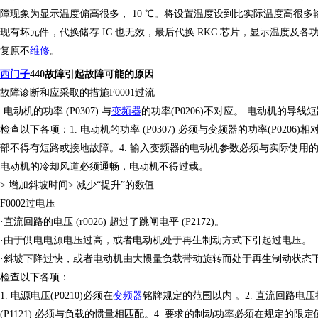
障现象为显示温度偏高很多， 10 ℃。将设置温度设到比实际温度高很
现有坏元件，代换储存 IC 也无效，最后代换 RKC 芯片，显示温度及
复原不
维修
。
西门子
440故障引起故障可能的原因
故障诊断和应采取的措施
F0001过流
·电动机的功率 (P0307) 与
变频器
的功率
(P0206)不对应。·电动机的导线
检查以下各项：
1. 电动机的功率 (P0307) 必须与变频器的功率(P02
部不得有短路或接地故障。4. 输入变频器的电动机参数必须与实际使用的
电动机的冷却风道必须通畅，电动机不得过载。
> 增加斜坡时间> 减少“提升”的数值
F0002过电压
·直流回路的电压 (r0026) 超过了跳闸电平 (P2172)。
·由于供电电源电压过高，或者电动机处于
再
生制动方式下引起过电压。
·斜坡下降过快，或者电动机由大惯量负载带动旋转而处于再生制动状态
检查以下各项：
1. 电源电压(P0210)必须在
变频器
铭牌规定的范围以内
。
2. 直流回路电
(P1121) 必须与负载的惯量相匹配。4. 要求的制动功率必须在规定