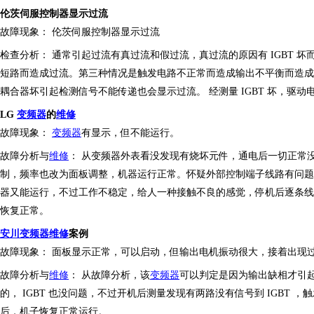
伦茨伺服控制器显示过流
故障现象：
伦茨伺服控制器显示过流
检查分析：
通常引起过流有真过流和假过流，真过流的原因有
IGBT
短路而造成过流。第三种情况是触发电路不正常而造成输出不平衡而造成
耦合器坏引起检测信号不能传递也会显示过流。 经测量 IGBT 坏，驱
LG
变频器
的
维修
故障现象：
变频器
有显示，但不能运行。
故障分析与
维修
：
从变频器外表看没发现有烧坏元件，通电后一切正常
制，频率也改为面板调整，机器运行正常。怀疑外部控制端子线路有问题
器又能运行，不过工作不稳定，给人一种接触不良的感觉，停机后逐
条
线
恢复正常。
安川
变频器
维修
案例
故障现象：
面板显示正常，可以启动，但输出电机振动很大，接着出现
故障分析与
维修
：
从故障
分析
，该
变频器
可以判定是因为输出缺相才引
的， IGBT 也没问题，不过开机后测量发现有两路没有信号到 IGBT ，触
后，机子
恢复
正常运行。