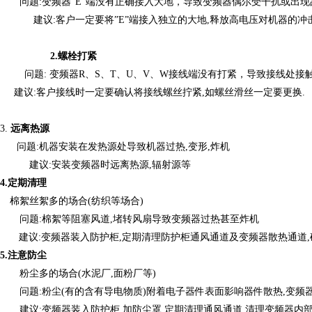
问题
:变频器”E”端没有正确接入大地，导致变频器偶尔受干扰或出现故
建议
:客户一定要将”E”端接入独立的大地,释放高电压对机器的冲
2.
螺栓打紧
问题
: 变频器R、S、T、U、V、W接线端没有打紧，导致接线处接
建议
:客户接线时一定要确认将接线螺丝拧紧,如螺丝滑丝一定要更换.
3.
远离热源
问题
:机器安装在发热源处导致机器过热,变形,炸机
建议
:安装变频器时远离热源,辐射源等
4
.
定期清理
棉絮丝絮多的场合
(纺织等场合)
问题
:棉絮等阻塞风道,堵转风扇导致变频器过热甚至炸机
建议
:变频器装入防护柜,定期清理防护柜通风通道及变频器散热通道
5.
注意防尘
粉尘多的场合
(水泥厂,面粉厂等)
问题
:粉尘(有的含有导电物质)附着电子器件表面影响器件散热,变频
建议
:变频器装入防护柜,加防尘罩,定期清理通风通道,清理变频器内