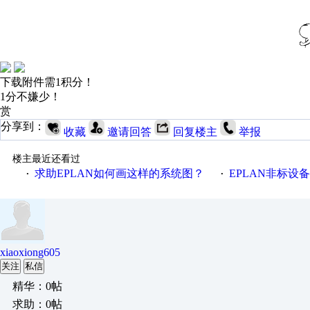
下载附件需1积分！
1分不嫌少！
赏
分享到：
收藏
邀请回答
回复楼主
举报
楼主最近还看过
求助EPLAN如何画这样的系统图？
EPLAN非标设
·
·
xiaoxiong605
关注
私信
精华：0帖
求助：0帖