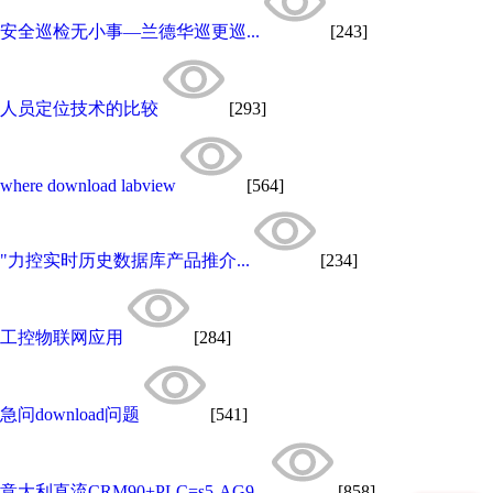
安全巡检无小事—兰德华巡更巡...
[243]
人员定位技术的比较
[293]
where download labview
[564]
"力控实时历史数据库产品推介...
[234]
工控物联网应用
[284]
急问download问题
[541]
意大利直流CRM90+PLC=s5-AG9...
[858]