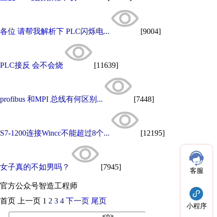
各位 请帮我解析下 PLC闪烁电...
[9004]
PLC接反 会不会烧
[11639]
profibus 和MPI 总线有何区别...
[7448]
S7-1200连接Wincc不能超过8个...
[12195]
女子真的不如男吗？
[7945]
客服
官方公众号
智造工程师
首页
上一页
1
2
3
4
下一页
尾页
小程序