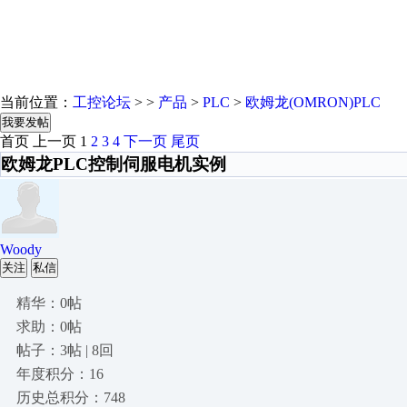
当前位置：
工控论坛
> >
产品
>
PLC
>
欧姆龙(OMRON)PLC
我要发帖
首页
上一页
1
2
3
4
下一页
尾页
欧姆龙PLC控制伺服电机实例
Woody
关注
私信
精华：0帖
求助：0帖
帖子：3帖 | 8回
年度积分：16
历史总积分：748