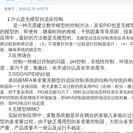
发表于：2018-02-26 14:05:31
1
.什么是无模型自适应控制
是一种无需建立数学模型的控制方法，其实PID也是无
的模型的，即便有，随着时间的推移，干扰因素等等原因，很多
应用中，最好的方法都是无模型的。
无模型自适应控制系统应具有如
辨识机制和辨识器；（3）不需要针对某一过程进行控制器设计；（4）
据，确保系统的稳定性。
2.应用场合
控制一些难以控制的问题，pH控制，非线性控制，环境仿
度，蒸汽干度，氢氮比，化学成分以及化学浓度等。
3.SISO与PID的比较
单回路MFA单变量无模型自适应控制系统的结构与传统的
制器和一个反馈回路。
绝大多数工业过程仍然采用PID（比例－积分－微
是，对于复杂系统，PID就无能为力了，同时当过程动态特性发生变化的
PID控制的系统继续不停地振荡，而MFA控制器能很快地适应过程对象
快，而PID依旧行动迟缓。
4.无模型MIMO
实际控制应用中，多数系统都是存在耦合的多输入多输出过
型的多变量过程。由于缺乏通用型的多变量控制器，大部分多
严重，产品质量不一致以及运行不稳定。