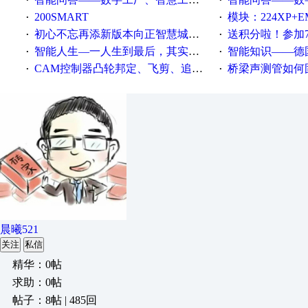
·
·
200SMART
模块：224XP+EM223+EM231+EM2
·
·
初心不忘再添新版本向正智慧城市云展厅3.0版亮相
送积分啦！参加7月6日
·
·
智能人生—一人生到最后，其实拼的都是人品
智能知识——德国工业崛起过
·
·
CAM控制器凸轮邦定、飞剪、追剪等C功能块
桥梁声测管如何固定
·
·
晨曦521
关注
私信
精华：0帖
求助：0帖
帖子：8帖 | 485回