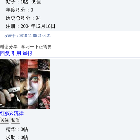
帖子：1帖 | 99回
年度积分：0
历史总积分：94
注册：2004年12月18日
发表于：2018-11-06 21:06:21
谢谢分享
学习一下
正需要
回复
引用
举报
红蚁&沉律
关注
私信
精华：0帖
求助：0帖