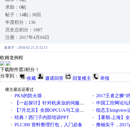
求助：0帖
帖子：14帖 | 38回
年度积分：136
历史总积分：1887
注册：2017年4月04日
发表于：2018-02-21 21:52:13
欧姆龙例程
下载附件需2积分！
分享到：
收藏
邀请回答
回复楼主
举报
楼主最近还看过
PKS的防火墙
2017王者之狮“鸡”情签到
·
·
【一起探讨】针对机床业的伺服系统发展，您的期望是什么？
中国工控网论坛版块
·
·
【7月北京】全国OPCUA与工业互联技术培训班通知！
组态王kingvi
·
·
经典！西门子内部培训PPT
【暑期-上海】全国工业4.
·
·
PLC300 资料整理打包，入门必备
撸袖实干，2017gongkong
·
·