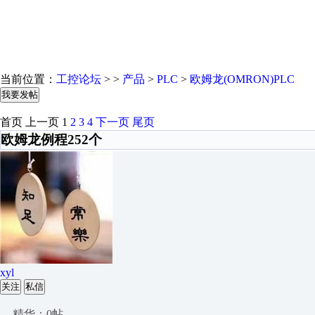
当前位置：
工控论坛
> >
产品
>
PLC
>
欧姆龙(OMRON)PLC
我要发帖
首页
上一页
1
2
3
4
下一页
尾页
欧姆龙例程252个
xyl
关注
私信
精华：0帖