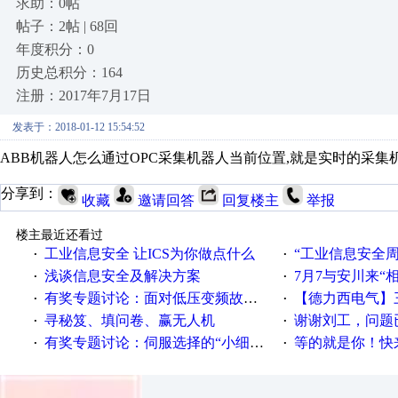
求助：0帖
帖子：2帖 | 68回
年度积分：0
历史总积分：164
注册：2017年7月17日
发表于：2018-01-12 15:54:52
ABB机器人怎么通过OPC采集机器人当前位置,就是实时的采集
分享到：
收藏
邀请回答
回复楼主
举报
楼主最近还看过
工业信息安全 让ICS为你做点什么
“工业信息安全周之我见”
·
·
浅谈信息安全及解决方案
7月7与安川来“
·
·
有奖专题讨论：面对低压变频故障，老手是这样解决的！
【德力西电气】三
·
·
寻秘笈、填问卷、赢无人机
谢谢刘工，问题
·
·
有奖专题讨论：伺服选择的“小细节大学问”奖励公告
等的就是你！快来领
·
·