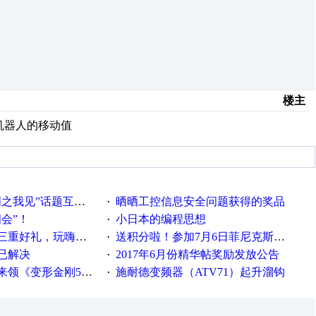
楼主
机器人的移动值
话题互动获奖名单发布公告
晒晒工控信息安全问题获得的奖品
·
相会”！
小日本的编程思想
·
重好礼，玩嗨夏日！
送积分啦！参加7月6日菲尼克斯在线研讨会即得
·
已解决
2017年6月份精华帖奖励发放公告
·
《变形金刚5》观影券
施耐德变频器（ATV71）起升溜钩
·