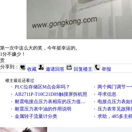
第一次中这么大的奖，今年挺幸运的。
1分不嫌少！
赏
分享到：
收藏
邀请回答
回复楼主
举报
楼主最近还看过
PLC位存储区M点会坏吗？
两个阀门调节一
·
·
AB2711P-T10C21D8S触摸屏拆机照
寻求信息
·
·
耐震电接点压力表相应的压力值与使用注意事项
电接点压力表如
·
·
耐震压力表中油的作用说明
压力表常见故障
·
·
金属转子流量计分类
求助，485多主
·
·