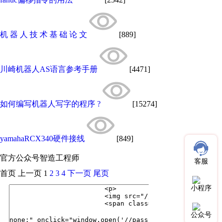
机 器 人 技 术 基 础 论 文
[889]
川崎机器人AS语言参考手册
[4471]
如何编写机器人写字的程序 ?
[15274]
yamahaRCX340硬件接线
[849]
官方公众号
智造工程师
客服
首页
上一页
1
2
3
4
下一页
尾页
小程序
公众号