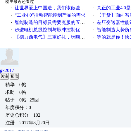
楼主最近还看过
让世界爱上中国造，我们该做些什么
真正的工业4.0是
·
·
“工业4.0”推动智能控制产品的需求
【干货】面向智
·
·
智能制造的目标及需要克服的五个障碍
差压变送器性能达
·
·
步进电机总线控制与脉冲控制优缺点
智能制造大势所趋
·
·
【德力西电气】三重好礼，玩嗨夏日！
等的就是你！快来领
·
·
gk2017
关注
私信
精华：0帖
求助：0帖
帖子：0帖 | 25回
年度积分：0
历史总积分：102
注册：2017年8月20日