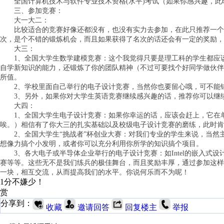
全国计算机技术与软件专业技术资格(水平)考试（如果你感兴趣，此
三、参加竞赛：
大一大二：
比较适合的竞赛好像还都没有，也没有实力去参加，在此只推荐一个
次，是个不错的锻炼机会，而且如果获得了名次的话还会有一定的奖励，
大三：
1、全国大学生数学建模竞赛：这个我觉得只要是理工科的学生都应该
自学新知识的能力，还锻炼了你的团队精神（不过可要找个好同学做伙伴
所值。
2、学校里面自己举行的电子设计竞赛，当然你也要留心哦，可不能错
3、另外，如果你对大学生英语竞赛继续感兴趣的话，推荐你可以继续参
大四：
1、全国大学生电子设计竞赛：如果你幸运的话，应该会赶上，它在单年
唉。）相信有了你大三的扎实基础以及校级电子设计竞赛的磨练，此时肯定
2、全国大学生“挑战者”杯创业大赛：对我们专业的学生来说，当然
想像力搞个小发明，或者你可以充分利用你所学的知识搞个项目。
3、各大电子或半导体企业举行的电子设计竞赛：如Intel的嵌入式设计竞赛
赛等等。这些无不是我们练兵的极佳舞台，而且奖励丰厚，通过参加这样
一块，相互交流，从而提高我们的水平。你说何乐而不为呢！
1分不嫌少！
赏
分享到：
收藏
邀请回答
回复楼主
举报