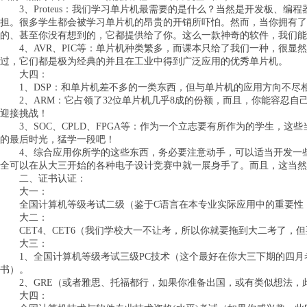
3、Proteus：我们学习单片机最需要的是什么？当然是开发板、编
担。很多学生都会被学习单片机的昂贵的开销所吓怕。然而，当你拥有了
的、甚至你没有想到的，它都提供给了你。这么一款神奇的软件，我们能
4、AVR、PIC等：单片机种类繁多，而课本只给了我们一种，很显
过，它们都是极为经典的并且在工业中得到广泛应用的优秀单片机。
大四：
1、DSP：和单片机差不多的一类东西，但与单片机的应用方向不尽
2、ARM：它占领了32位单片机几乎8成的份额，而且，你能容忍自
迎接挑战！
3、SOC、CPLD、FPGA等：作为一个立志要有所作为的学生，这
的最后时光，猛学一段吧！
4、综合应用你所学的这些东西，务必要注意动手，可以适当开发一些
全可以在从大三开始的各种电子设计竞赛中就一展身手了。而且，这当
二、证书认证：
大一：
全国计算机等级考试二级（鉴于C语言在本专业实际应用中的重要性，
大二：
CET4、CET6（我们学校大一不让考，所以你就要拖到大二考了，
大三：
1、全国计算机等级考试三级PC技术（这个最好在你大三下期的四月
书）。
2、GRE（或者雅思、托福都行，如果你准备出国，或有类似想法，
大四：