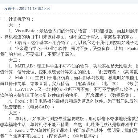
发表于：2017-11-13 16:19:20
一、计算机学习：
大一：
1、VisualBasic：最适合入门的计算机语言，可功能很强，而且
计算机相连的项目中用来设计界面。但不宜过于深入，掌握基本的东西，
2、C语言：这个基本不用介绍了，可以说它之于我们测控就如嗓子之
3、业余适当学习一些业余软件，费时不多，受益多多，比如：Photosh
我们的方向，不要沉迷，不要过于深入。
大二：
1、MATLAB：理工科学生不可不知的软件，功能实在是无比强大，
值计算、信号处理、控制系统设计等方面的应用。（配套课程：《高等数
2、Multisim：主要用于电路仿真，当我们学习数电、模电时如果
而且操作简单，结果直观，实乃精品。（配套课程：《电工学》、《数字
3、LabVIEW：又一款测控专业所不可不知、不可不学的经典软件
软件的人都能真正体会到软件编程的快乐。（配套课程：《数据采集》、
4、Protel：制作电路板的最经典和最为普及的软件。为了我们以后
（配套课程：《电路CAD》）
大三：
1、单片机：如果我们测控专业需要吃饭，那可以毫不夸张地说这就是
想幸福地生活，单片机你不能不精通。当然，此处我们默认是指课程中广泛
2、KeilC：学习单片机除了课本上的汇编语言以外，很明显，我们
我们当然离不开KeilC！（配套课程：《单片机基础》）