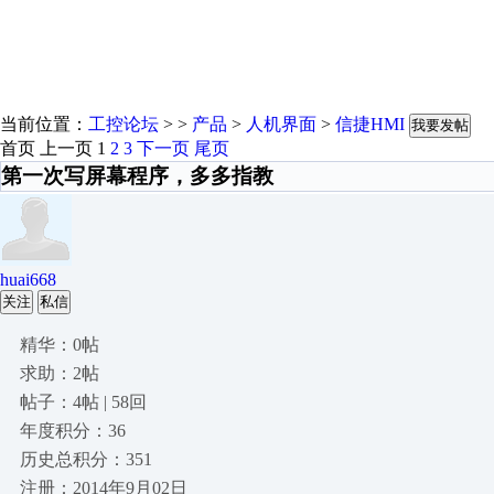
当前位置：
工控论坛
> >
产品
>
人机界面
>
信捷HMI
我要发帖
首页
上一页
1
2
3
下一页
尾页
第一次写屏幕程序，多多指教
huai668
关注
私信
精华：0帖
求助：2帖
帖子：4帖 | 58回
年度积分：36
历史总积分：351
注册：2014年9月02日