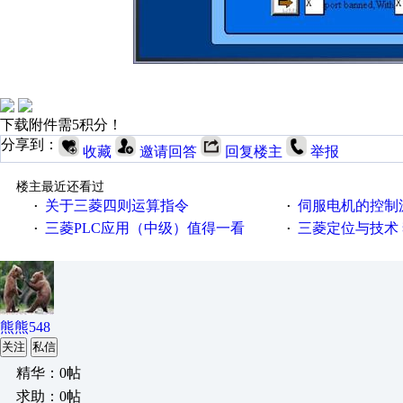
下载附件需5积分！
分享到：
收藏
邀请回答
回复楼主
举报
楼主最近还看过
关于三菱四则运算指令
伺服电机的控制源
·
·
三菱PLC应用（中级）值得一看
三菱定位与技术 
·
·
熊熊548
关注
私信
精华：0帖
求助：0帖