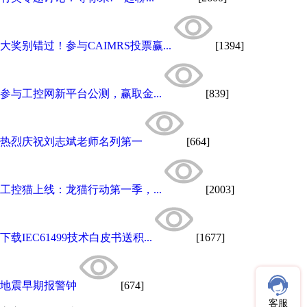
大奖别错过！参与CAIMRS投票赢...
[1394]
参与工控网新平台公测，赢取金...
[839]
热烈庆祝刘志斌老师名列第一
[664]
工控猫上线：龙猫行动第一季，...
[2003]
下载IEC61499技术白皮书送积...
[1677]
地震早期报警钟
[674]
客服