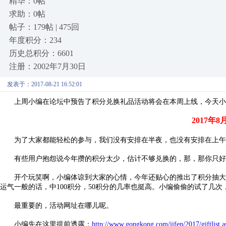
精华：0帖
求助：0帖
帖子：179帖 | 475回
年度积分：234
历史总积分：6601
注册：2002年7月30日
发表于：2017-08-21 16:52:01
上周小编在论坛中预告了积分兑换礼品活动将会在本周上线，今天小
2017年8
为了大家都能轻松的参与，我们没有安排在半夜，也没有安排在上午
有些用户抱怨说今年攒的积分太少，估计不够兑换的，那，那你只好
开个玩笑啊，小编体谅到大家的心情，今年还贴心的推出了积分抽大奖活
运气一般的话，中100积分，50积分的几率也挺高。小编偷偷的试了几
最重要的，活动网址在哪儿呢。
小编先在这里提前透露：
http://www.gongkong.com/jifen/2017/giftlist.a