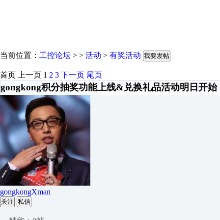
当前位置：
工控论坛
> >
活动
>
有奖活动
我要发帖
首页
上一页
1
2
3
下一页
尾页
gongkong积分抽奖功能上线&兑换礼品活动明日开始
gongkongXman
关注
私信