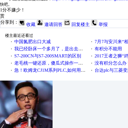
快吧。
1分不嫌少！
赏
分享到：
收藏
邀请回答
回复楼主
举报
楼主最近还看过
中国氮肥出口大减
7月7与安川来“
·
·
我已经卧床一个多月了，是出去安装机械手在高速遭遇车祸所致:大家工作都要特别注意啊
有积分不能用
·
·
S7-200CN与S7-200SMART的区别
2017王者之狮“鸡”情签到
·
·
老毛桃一键还原，傻瓜式操作一键轻松备份还原；程序为向导式安装，一键即可实现自动备份或还原系统。
没有积分怎么办
·
·
急！欧姆龙CJ1M系列PLC,如何用时间控制变频器。要求时间在组态王中可以自由输入！拜托各位大神了！
台达plc与三菱
·
·