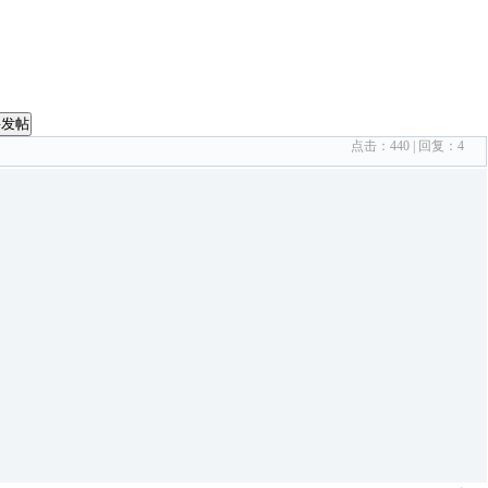
要发帖
点击：
440
| 回复：
4