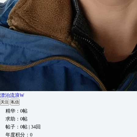
漂泊流浪W
关注
私信
精华：0帖
求助：0帖
帖子：0帖 | 34回
年度积分：0