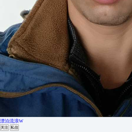
漂泊流浪W
关注
私信