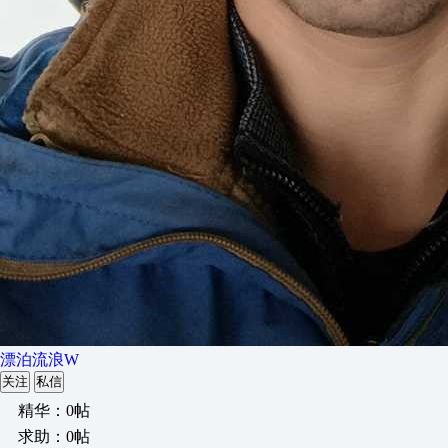
漂泊流浪W
关注
私信
精华：0帖
求助：0帖