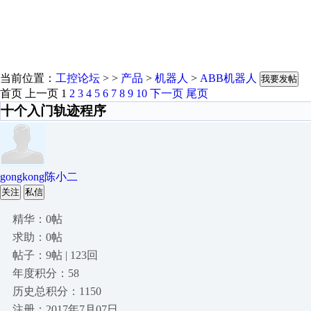
当前位置：
工控论坛
> >
产品
>
机器人
>
ABB机器人
我要发帖
首页
上一页
1
2
3
4
5
6
7
8
9
10
下一页
尾页
十个入门轨迹程序
gongkong陈小二
关注
私信
精华：0帖
求助：0帖
帖子：9帖 | 123回
年度积分：58
历史总积分：1150
注册：2017年7月07日