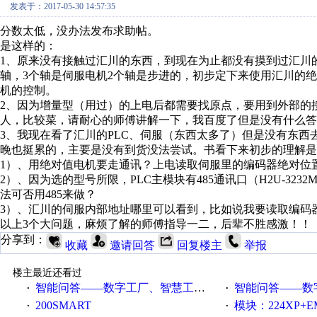
发表于：2017-05-30 14:57:35
分数太低，没办法发布求助帖。
是这样的：
1、原来没有接触过汇川的东西，到现在为止都没有摸到过汇川
轴，3个轴是伺服电机2个轴是步进的，初步定下来使用汇川的绝对
机的控制。
2、因为增量型（用过）的上电后都需要找原点，要用到外部的
人，比较菜，请耐心的师傅讲解一下，我百度了但是没有什么答
3、我现在看了汇川的PLC、伺服（东西太多了）但是没有东
晚也挺累的，主要是没有到货没法尝试。书看下来初步的理解是
1）、用绝对值电机要走通讯？上电读取伺服里的编码器绝对位
2）、因为选的型号所限，PLC主模块有485通讯口（H2U-32
法可否用485来做？
3）、汇川的伺服内部地址哪里可以看到，比如说我要读取编码
以上3个大问题，麻烦了解的师傅指导一二，后辈不胜感激！！
分享到：
收藏
邀请回答
回复楼主
举报
楼主最近还看过
智能问答——数字工厂、智慧工厂和智能制造三者的区别是什么？
智能问答——数字化工厂与传
·
·
200SMART
模块：224XP+EM223+EM231+EM2
·
·